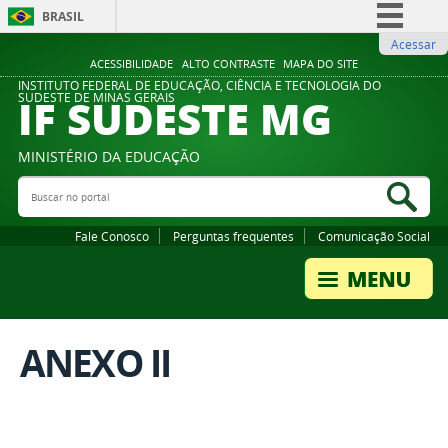
BRASIL
Acessar
Simplifique!
ACESSIBILIDADE
ALTO CONTRASTE
MAPA DO SITE
Comunica BR
INSTITUTO FEDERAL DE EDUCAÇÃO, CIÊNCIA E TECNOLOGIA DO
IF SUDESTE MG
SUDESTE DE MINAS GERAIS
Participe
Acesso à informação
MINISTÉRIO DA EDUCAÇÃO
Legislação
Buscar no portal
Bus
Canais
Fale Conosco
Perguntas frequentes
Comunicação Social
ANEXO II