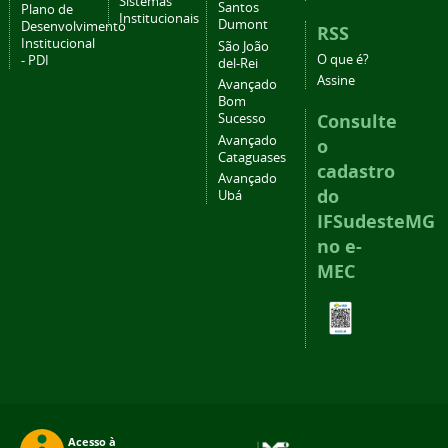
Sistemas
Santos
Plano de
Institucionais
Dumont
Desenvolvimento
RSS
Institucional
São João
O que é?
- PDI
del-Rei
Assine
Avançado
Bom
Consulte
Sucesso
Avançado
o
Cataguases
cadastro
Avançado
do
Ubá
IFSudesteMG
no e-
MEC