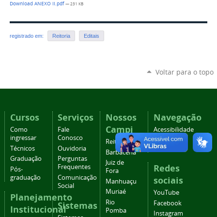
Download ANEXO II.pdf
— 231 KB
registrado em:
Reitoria
Editais
Voltar para o topo
Cursos
Serviços
Nossos
Navegação
Campi
Como
Fale
Acessibilidade
ingressar
Conosco
Mapa do
Reitoria
Técnicos
Ouvidoria
site
Barbacena
Graduação
Perguntas
Juiz de
Redes
Frequentes
Pós-
Fora
graduação
Comunicação
sociais
Manhuaçu
Social
Muriaé
YouTube
Planejamento
Rio
Facebook
Sistemas
Institucional
Pomba
Instagram