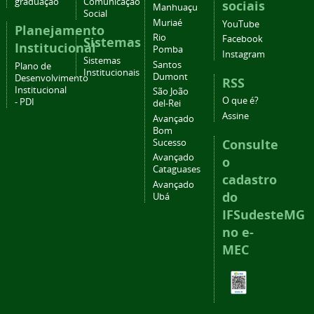
graduação
Comunicação
sociais
Manhuaçu
Social
Muriaé
YouTube
Planejamento
Rio
Facebook
Sistemas
Institucional
Pomba
Instagram
Sistemas
Santos
Plano de
Institucionais
Dumont
Desenvolvimento
RSS
Institucional
São João
O que é?
- PDI
del-Rei
Assine
Avançado
Bom
Consulte
Sucesso
Avançado
o
Cataguases
cadastro
Avançado
do
Ubá
IFSudesteMG
no e-
MEC