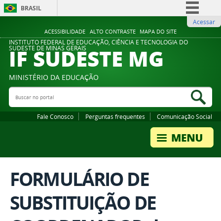
BRASIL
Acessar
Simplifique!
ACESSIBILIDADE
ALTO CONTRASTE
MAPA DO SITE
Comunica BR
INSTITUTO FEDERAL DE EDUCAÇÃO, CIÊNCIA E TECNOLOGIA DO
IF SUDESTE MG
SUDESTE DE MINAS GERAIS
Participe
Acesso à informação
MINISTÉRIO DA EDUCAÇÃO
Legislação
Buscar no portal
Bus
Canais
Fale Conosco
Perguntas frequentes
Comunicação Social
FORMULÁRIO DE
SUBSTITUIÇÃO DE