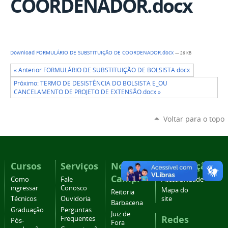
COORDENADOR.docx
Download FORMULÁRIO DE SUBSTITUIÇÃO DE COORDENADOR.docx
— 26 KB
« Anterior FORMULÁRIO DE SUBSTITUIÇÃO DE BOLSISTA.docx
Próximo: TERMO DE DESISTÊNCIA DO BOLSISTA E_OU
CANCELAMENTO DE PROJETO DE EXTENSÃO.docx »
Voltar para o topo
Cursos
Serviços
Nossos
Navegação
Campi
Como
Fale
Acessibilidade
ingressar
Conosco
Mapa do
Reitoria
Técnicos
Ouvidoria
site
Barbacena
Graduação
Perguntas
Juiz de
Redes
Frequentes
Pós-
Fora