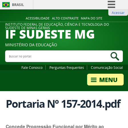
BRASIL
Acessar
Simplifique!
ACESSIBILIDADE
ALTO CONTRASTE
MAPA DO SITE
Comunica BR
INSTITUTO FEDERAL DE EDUCAÇÃO, CIÊNCIA E TECNOLOGIA DO
IF SUDESTE MG
SUDESTE DE MINAS GERAIS
Participe
Acesso à informação
MINISTÉRIO DA EDUCAÇÃO
Legislação
Buscar no portal
Bus
Canais
Fale Conosco
Perguntas frequentes
Comunicação Social
Portaria Nº 157-2014.pdf
Concede Progressão Funcional por Mérito ao