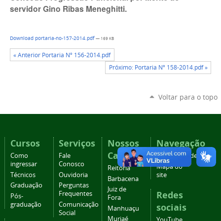
servidor Gino Ribas Meneghitti.
Download portaria-no-157-2014.pdf
— 169 KB
« Anterior Portaria Nº 156-2014.pdf
Próximo: Portaria Nº 158-2014.pdf »
Voltar para o topo
Cursos
Serviços
Nossos
Navegação
Campi
Como
Fale
Acessibilidade
ingressar
Conosco
Mapa do
Reitoria
Técnicos
Ouvidoria
site
Barbacena
Graduação
Perguntas
Juiz de
Redes
Frequentes
Pós-
Fora
graduação
Comunicação
sociais
Manhuaçu
Social
Muriaé
YouTube