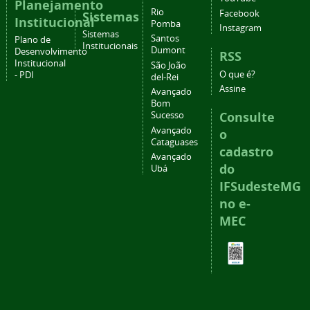
Planejamento
Rio
Facebook
Sistemas
Institucional
Pomba
Instagram
Sistemas
Santos
Plano de
Institucionais
Dumont
Desenvolvimento
RSS
Institucional
São João
O que é?
- PDI
del-Rei
Assine
Avançado
Bom
Consulte
Sucesso
Avançado
o
Cataguases
cadastro
Avançado
do
Ubá
IFSudesteMG
no e-
MEC