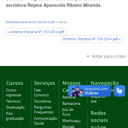
servidora Rejane Aparecida Ribeiro Miranda.
Download portaria-no-158-2014.pdf
— 166 KB
« Anterior Portaria Nº 157-2014.pdf
Próximo: Portaria Nº 159-2014.pdf »
Voltar para o topo
Cursos
Serviços
Nossos
Navegação
Campi
Como
Fale
Acessibilidade
ingressar
Conosco
Mapa do
Reitoria
Técnicos
Ouvidoria
site
Barbacena
Graduação
Perguntas
Juiz de
Redes
Frequentes
Pós-
Fora
graduação
Comunicação
sociais
Manhuaçu
Social
Muriaé
YouTube