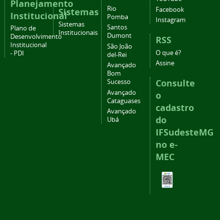
Planejamento
Rio
Facebook
Sistemas
Institucional
Pomba
Instagram
Sistemas
Santos
Plano de
Institucionais
Dumont
Desenvolvimento
RSS
Institucional
São João
O que é?
- PDI
del-Rei
Assine
Avançado
Bom
Consulte
Sucesso
Avançado
o
Cataguases
cadastro
Avançado
do
Ubá
IFSudesteMG
no e-
MEC