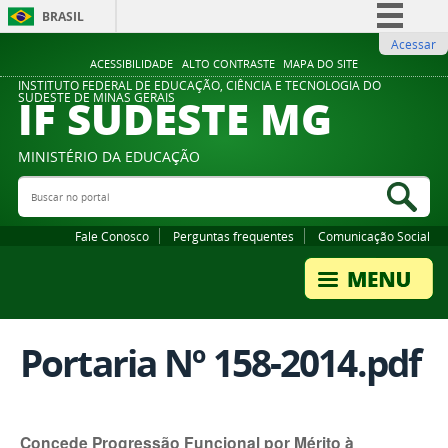
BRASIL
Acessar
Simplifique!
ACESSIBILIDADE
ALTO CONTRASTE
MAPA DO SITE
Comunica BR
INSTITUTO FEDERAL DE EDUCAÇÃO, CIÊNCIA E TECNOLOGIA DO
IF SUDESTE MG
SUDESTE DE MINAS GERAIS
Participe
Acesso à informação
MINISTÉRIO DA EDUCAÇÃO
Legislação
Buscar no portal
Bus
Canais
Fale Conosco
Perguntas frequentes
Comunicação Social
Portaria Nº 158-2014.pdf
Concede Progressão Funcional por Mérito à