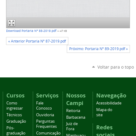
Download Portaria Nº 88-2019.pdf
— 47 KB
« Anterior Portaria Nº 87-2019.pdf
Próximo: Portaria Nº 89-2019.pdf »
Voltar para o topo
Cursos
Serviços
Nossos
Navegação
Campi
Como
Fale
Acessibilidade
ingressar
Conosco
Mapa do
Reitoria
Técnicos
Ouvidoria
site
Barbacena
Graduação
Perguntas
Juiz de
Redes
Frequentes
Pós-
Fora
graduação
Comunicação
sociais
Manhuaçu