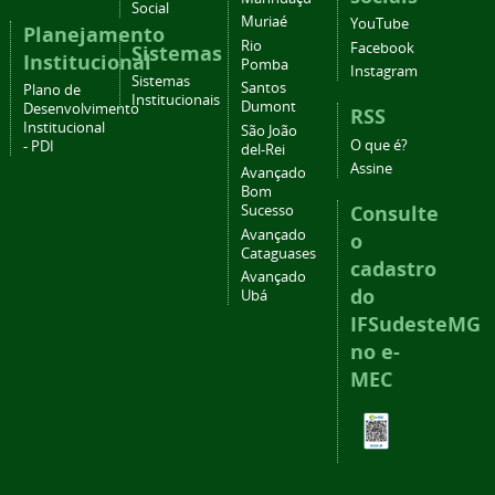
Social
Muriaé
YouTube
Planejamento
Rio
Facebook
Sistemas
Institucional
Pomba
Instagram
Sistemas
Santos
Plano de
Institucionais
Dumont
Desenvolvimento
RSS
Institucional
São João
O que é?
- PDI
del-Rei
Assine
Avançado
Bom
Consulte
Sucesso
Avançado
o
Cataguases
cadastro
Avançado
do
Ubá
IFSudesteMG
no e-
MEC