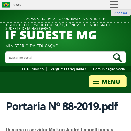
BRASIL
Acessar
Simplifique!
ACESSIBILIDADE
ALTO CONTRASTE
MAPA DO SITE
Comunica BR
INSTITUTO FEDERAL DE EDUCAÇÃO, CIÊNCIA E TECNOLOGIA DO
IF SUDESTE MG
SUDESTE DE MINAS GERAIS
Participe
Acesso à informação
MINISTÉRIO DA EDUCAÇÃO
Legislação
Buscar no portal
Bus
Canais
Fale Conosco
Perguntas frequentes
Comunicação Social
Portaria Nº 88-2019.pdf
Designa o servidor Maikon André Lancetti para a