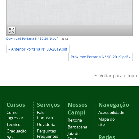
Download Portaria Nº 89-2019.pdf
— 48 KB
« Anterior Portaria Nº 88-2019.pdf
Próximo: Portaria Nº 90-2019.pdf »
Voltar para o topo
Cursos
Serviços
Nossos
Navegação
Campi
Como
Fale
Acessibilidade
ingressar
Conosco
Mapa do
Reitoria
Técnicos
Ouvidoria
site
Barbacena
Graduação
Perguntas
Juiz de
Redes
Frequentes
Pós-
Fora