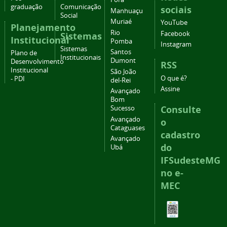
graduação
Comunicação
sociais
Manhuaçu
Social
Muriaé
YouTube
Planejamento
Rio
Facebook
Sistemas
Institucional
Pomba
Instagram
Sistemas
Santos
Plano de
Institucionais
Dumont
Desenvolvimento
RSS
Institucional
São João
O que é?
- PDI
del-Rei
Assine
Avançado
Bom
Consulte
Sucesso
Avançado
o
Cataguases
cadastro
Avançado
do
Ubá
IFSudesteMG
no e-
MEC