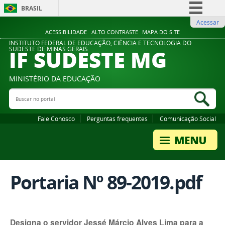
BRASIL
Acessar
Simplifique!
ACESSIBILIDADE
ALTO CONTRASTE
MAPA DO SITE
Comunica BR
INSTITUTO FEDERAL DE EDUCAÇÃO, CIÊNCIA E TECNOLOGIA DO
IF SUDESTE MG
SUDESTE DE MINAS GERAIS
Participe
Acesso à informação
MINISTÉRIO DA EDUCAÇÃO
Legislação
Buscar no portal
Bus
Canais
Fale Conosco
Perguntas frequentes
Comunicação Social
Portaria Nº 89-2019.pdf
Designa o servidor Jessé Márcio Alves Lima para a