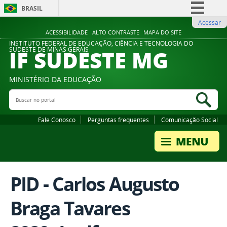
BRASIL
Acessar
Simplifique!
ACESSIBILIDADE
ALTO CONTRASTE
MAPA DO SITE
Comunica BR
INSTITUTO FEDERAL DE EDUCAÇÃO, CIÊNCIA E TECNOLOGIA DO
IF SUDESTE MG
SUDESTE DE MINAS GERAIS
Participe
Acesso à informação
MINISTÉRIO DA EDUCAÇÃO
Legislação
Buscar no portal
Bus
Canais
Fale Conosco
Perguntas frequentes
Comunicação Social
PID - Carlos Augusto
Braga Tavares