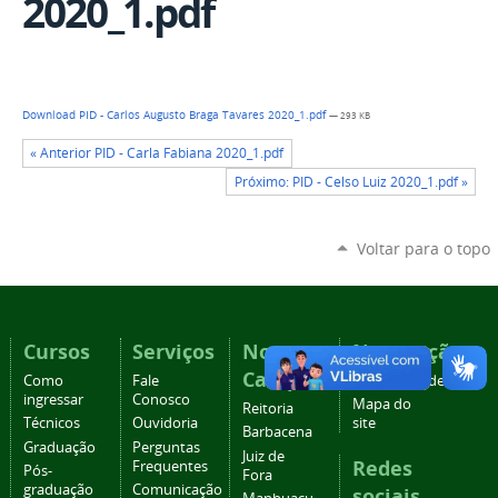
2020_1.pdf
Download PID - Carlos Augusto Braga Tavares 2020_1.pdf
— 293 KB
« Anterior PID - Carla Fabiana 2020_1.pdf
Próximo: PID - Celso Luiz 2020_1.pdf »
Voltar para o topo
Cursos
Serviços
Nossos
Navegação
Campi
Como
Fale
Acessibilidade
ingressar
Conosco
Mapa do
Reitoria
Técnicos
Ouvidoria
site
Barbacena
Graduação
Perguntas
Juiz de
Redes
Frequentes
Pós-
Fora
graduação
Comunicação
sociais