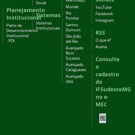
Manhuaçu
Social
Muriaé
YouTube
Planejamento
Rio
Facebook
Sistemas
Institucional
Pomba
Instagram
Sistemas
Santos
Plano de
Institucionais
Dumont
Desenvolvimento
RSS
Institucional
São João
O que é?
- PDI
del-Rei
Assine
Avançado
Bom
Consulte
Sucesso
Avançado
o
Cataguases
cadastro
Avançado
do
Ubá
IFSudesteMG
no e-
MEC