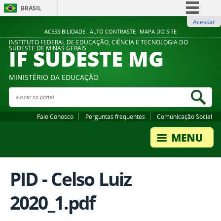
BRASIL
Acessar
Simplifique!
ACESSIBILIDADE
ALTO CONTRASTE
MAPA DO SITE
Comunica BR
INSTITUTO FEDERAL DE EDUCAÇÃO, CIÊNCIA E TECNOLOGIA DO
IF SUDESTE MG
SUDESTE DE MINAS GERAIS
Participe
Acesso à informação
MINISTÉRIO DA EDUCAÇÃO
Legislação
Buscar no portal
Bus
Canais
Fale Conosco
Perguntas frequentes
Comunicação Social
PID - Celso Luiz
2020_1.pdf