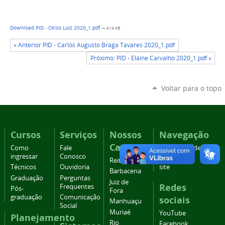
Download PID - Celso Luiz 2020_1.pdf
— 414 KB
« Anterior PID - Carlos Augusto Braga Tavares 2020_1.pdf
Próximo: PID - Elaine Carvalho 2020_1.pdf »
Voltar para o topo
Cursos
Serviços
Nossos
Navegação
Campi
Como
Fale
Acessibilidade
ingressar
Conosco
Mapa do
Reitoria
Técnicos
Ouvidoria
site
Barbacena
Graduação
Perguntas
Juiz de
Redes
Frequentes
Pós-
Fora
graduação
Comunicação
sociais
Manhuaçu
Social
Muriaé
YouTube
Planejamento
Rio
Facebook