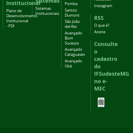
Sistemas
Institucional
Pomba
Instagram
Sistemas
Santos
Plano de
Institucionais
Dumont
Desenvolvimento
RSS
Institucional
São João
O que é?
- PDI
del-Rei
Assine
Avançado
Bom
Consulte
Sucesso
Avançado
o
Cataguases
cadastro
Avançado
do
Ubá
IFSudesteMG
no e-
MEC