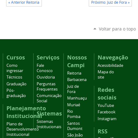
« Anterior Reitoria
Próximo: Juiz de Fora »
Voltar para o topo
Cursos
Serviços
Nossos
Navegação
Campi
Como
Fale
Acessibilidade
ingressar
Conosco
Mapa do
Reitoria
Técnicos
Ouvidoria
site
Barbacena
Graduação
Perguntas
Juiz de
Redes
Frequentes
Pós-
Fora
graduação
Comunicação
sociais
Manhuaçu
Social
Muriaé
YouTube
Planejamento
Rio
Facebook
Sistemas
Institucional
Pomba
Instagram
Sistemas
Santos
Plano de
Institucionais
Dumont
Desenvolvimento
RSS
Institucional
São João