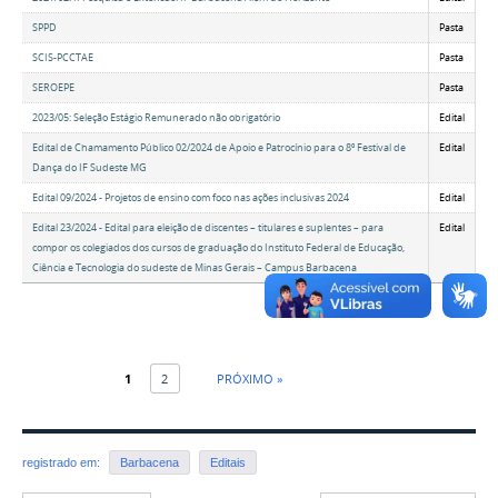
SPPD
Pasta
SCIS-PCCTAE
Pasta
SEROEPE
Pasta
2023/05: Seleção Estágio Remunerado não obrigatório
Edital
Edital de Chamamento Público 02/2024 de Apoio e Patrocínio para o 8º Festival de
Edital
Dança do IF Sudeste MG
Edital 09/2024 - Projetos de ensino com foco nas ações inclusivas 2024
Edital
Edital 23/2024 - Edital para eleição de discentes – titulares e suplentes – para
Edital
compor os colegiados dos cursos de graduação do Instituto Federal de Educação,
Ciência e Tecnologia do sudeste de Minas Gerais – Campus Barbacena
1
2
PRÓXIMO »
registrado em:
Barbacena
Editais