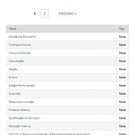
1
2
PRÓXIMO »
Título
Tipo
Assistência Estudantil
Pasta
Chamada Pública
Pasta
Concurso Público
Pasta
Convocação
Pasta
Eleição
Pasta
Ensino
Pasta
Estágio Remunerado
Pasta
Extensão
Pasta
Pesquisa e Inovação
Pasta
Processo Seletivo
Pasta
Qualificação do Servidor
Pasta
Remoção Interna
Pasta
2021/02: II Pesquisa e Extensão: IF Barbacena Além do Horizonte
Edital