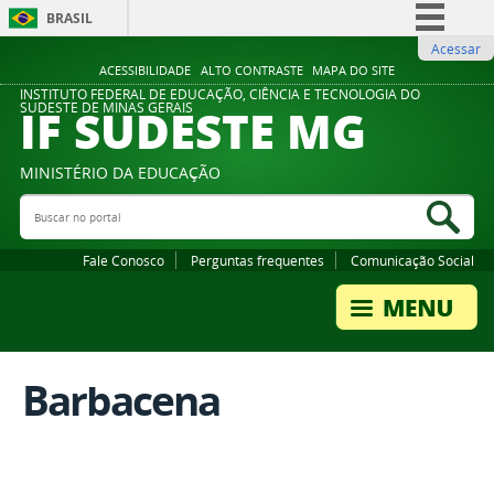
BRASIL
Acessar
Simplifique!
ACESSIBILIDADE
ALTO CONTRASTE
MAPA DO SITE
Comunica BR
INSTITUTO FEDERAL DE EDUCAÇÃO, CIÊNCIA E TECNOLOGIA DO
IF SUDESTE MG
SUDESTE DE MINAS GERAIS
Participe
Acesso à informação
MINISTÉRIO DA EDUCAÇÃO
Legislação
Buscar no portal
Bus
Canais
Fale Conosco
Perguntas frequentes
Comunicação Social
Barbacena