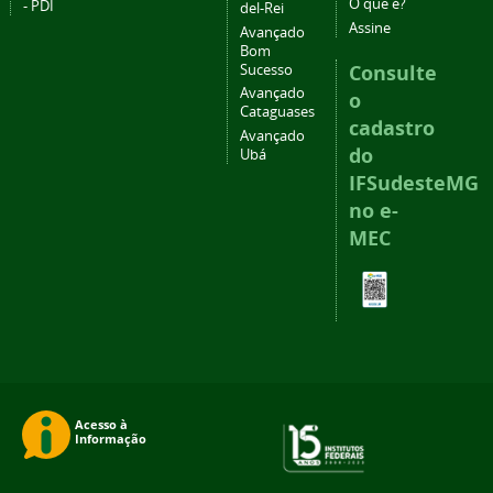
O que é?
- PDI
del-Rei
Assine
Avançado
Bom
Consulte
Sucesso
Avançado
o
Cataguases
cadastro
Avançado
do
Ubá
IFSudesteMG
no e-
MEC