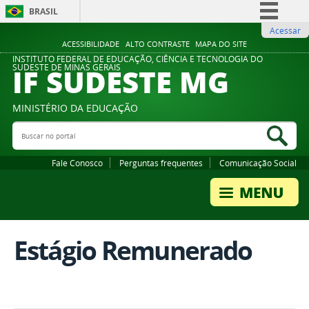
BRASIL
Acessar
Simplifique!
ACESSIBILIDADE
ALTO CONTRASTE
MAPA DO SITE
Comunica BR
INSTITUTO FEDERAL DE EDUCAÇÃO, CIÊNCIA E TECNOLOGIA DO
IF SUDESTE MG
SUDESTE DE MINAS GERAIS
Participe
Acesso à informação
MINISTÉRIO DA EDUCAÇÃO
Legislação
Buscar no portal
Bus
Canais
Fale Conosco
Perguntas frequentes
Comunicação Social
Estágio Remunerado