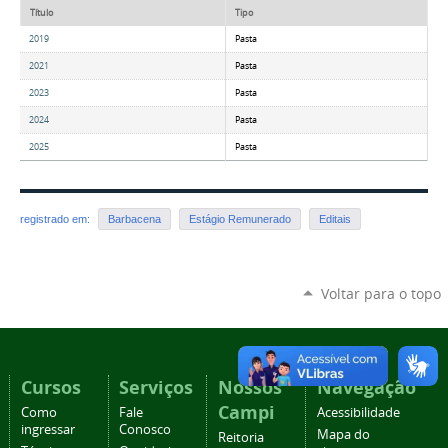
Título
Tipo
2019
Pasta
2021
Pasta
2023
Pasta
2024
Pasta
2025
Pasta
registrado em:
Barbacena
Estágio Remunerado
Editais
Voltar para o topo
Cursos
Serviços
Nossos
Navegação
Campi
Como
Fale
Acessibilidade
ingressar
Conosco
Mapa do
Reitoria