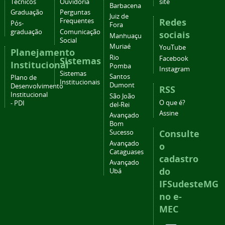
Técnicos
Ouvidoria
site
Barbacena
Graduação
Perguntas
Juiz de
Redes
Frequentes
Pós-
Fora
graduação
Comunicação
sociais
Manhuaçu
Social
Muriaé
YouTube
Planejamento
Rio
Facebook
Sistemas
Institucional
Pomba
Instagram
Sistemas
Santos
Plano de
Institucionais
Dumont
Desenvolvimento
RSS
Institucional
São João
O que é?
- PDI
del-Rei
Assine
Avançado
Bom
Consulte
Sucesso
Avançado
o
Cataguases
cadastro
Avançado
do
Ubá
IFSudesteMG
no e-
MEC