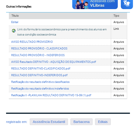
Outras Informações
Título
Tipo
Edital
Arquivo
Link
Link do formulário socioeconômico para preenchimento dos alunos em
baixa condição socioeconômica
AVISO RESULTADO PROVISÓRIO
Arquivo
RESULTADO PROVISÓRIO - CLASSIFICADOS
Arquivo
RESULTADO PROVISÓRIO - INDEFERIDOS
Arquivo
AVISO Resultado DEFINITIVO - AQUISÇÃO DE EQUIPAMENTOS.pdf
Arquivo
RESULTADO DEFINITIVO-CLASSIFICADOS.pdf
Arquivo
RESULTADO DEFINITIVO-INDEFERIDOS.pdf
Arquivo
Retificação do resultado definitivo classificados
Arquivo
Retificação do resultado definitivo indeferidos
Arquivo
Retificação II -PLANILHA RESULTADO DEFINITIVO 15-09 (1).pdf
Arquivo
registrado em:
Assistência Estudantil
Barbacena
Editais