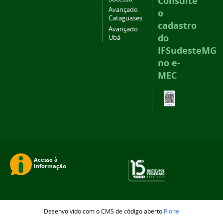
Consulte
Avançado
o
Cataguases
cadastro
Avançado
do
Ubá
IFSudesteMG
no e-
MEC
Desenvolvido com o CMS de código aberto
Plone