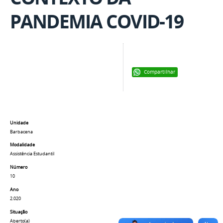
PANDEMIA COVID-19
Compartilhar
Unidade
Barbacena
Modalidade
Assistência Estudantil
Número
10
Ano
2.020
Situação
Aberto(a)