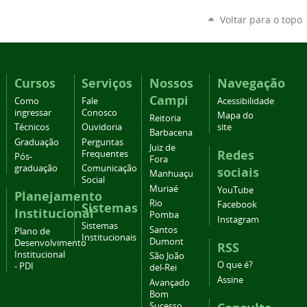
Voltar para o topo
Cursos
Serviços
Nossos
Navegação
Campi
Como
Fale
Acessibilidade
ingressar
Conosco
Mapa do
Reitoria
Técnicos
Ouvidoria
site
Barbacena
Graduação
Perguntas
Juiz de
Redes
Frequentes
Pós-
Fora
graduação
Comunicação
sociais
Manhuaçu
Social
Muriaé
YouTube
Planejamento
Rio
Facebook
Sistemas
Institucional
Pomba
Instagram
Sistemas
Santos
Plano de
Institucionais
Dumont
Desenvolvimento
RSS
Institucional
São João
O que é?
- PDI
del-Rei
Assine
Avançado
Bom
Sucesso