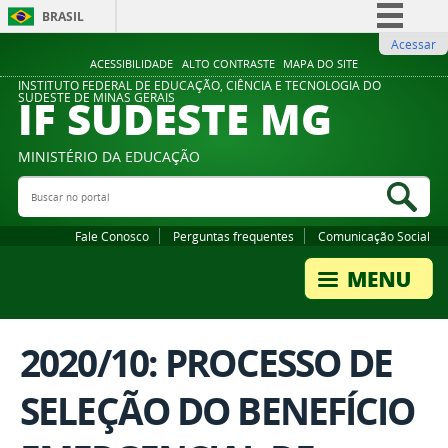
BRASIL
Acessar
Simplifique!
ACESSIBILIDADE
ALTO CONTRASTE
MAPA DO SITE
Comunica BR
INSTITUTO FEDERAL DE EDUCAÇÃO, CIÊNCIA E TECNOLOGIA DO
IF SUDESTE MG
SUDESTE DE MINAS GERAIS
Participe
Acesso à informação
MINISTÉRIO DA EDUCAÇÃO
Legislação
Buscar no portal
Bus
Canais
Fale Conosco
Perguntas frequentes
Comunicação Social
2020/10: PROCESSO DE
SELEÇÃO DO BENEFÍCIO