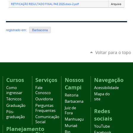
RETIFICAÇÃO RESULTADO FINAL PAE 2025.docx-2.pdf
Arquivo
registrado em:
Barbacena
Voltar para o topo
Cursos
Serviços
Nossos
Navegação
Campi
Como
Fale
Acessibilidade
ingressar
Conosco
Mapa do
Reitoria
Técnicos
Ouvidoria
site
Barbacena
Graduação
Perguntas
Juiz de
Redes
Frequentes
Pós-
Fora
graduação
Comunicação
sociais
Manhuaçu
Social
Muriaé
YouTube
Planejamento
Rio
Facebook