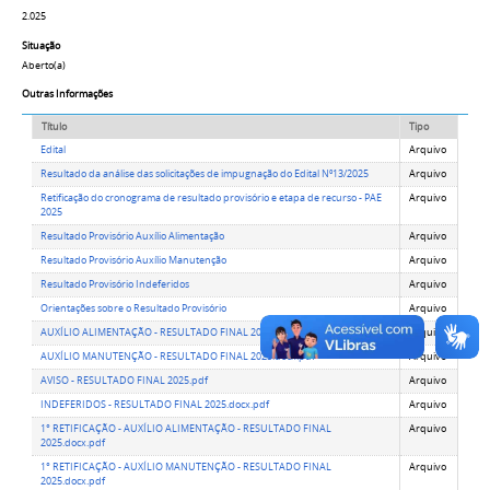
2.025
Situação
Aberto(a)
Outras Informações
Título
Tipo
Edital
Arquivo
Resultado da análise das solicitações de impugnação do Edital Nº13/2025
Arquivo
Retificação do cronograma de resultado provisório e etapa de recurso - PAE
Arquivo
2025
Resultado Provisório Auxílio Alimentação
Arquivo
Resultado Provisório Auxílio Manutenção
Arquivo
Resultado Provisório Indeferidos
Arquivo
Orientações sobre o Resultado Provisório
Arquivo
AUXÍLIO ALIMENTAÇÃO - RESULTADO FINAL 2025.docx.pdf
Arquivo
AUXÍLIO MANUTENÇÃO - RESULTADO FINAL 2025.docx.pdf
Arquivo
AVISO - RESULTADO FINAL 2025.pdf
Arquivo
INDEFERIDOS - RESULTADO FINAL 2025.docx.pdf
Arquivo
1° RETIFICAÇÃO - AUXÍLIO ALIMENTAÇÃO - RESULTADO FINAL
Arquivo
2025.docx.pdf
1° RETIFICAÇÃO - AUXÍLIO MANUTENÇÃO - RESULTADO FINAL
Arquivo
2025.docx.pdf