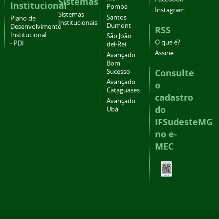
Sistemas
Institucional
Pomba
Instagram
Sistemas
Santos
Plano de
Institucionais
Dumont
Desenvolvimento
RSS
Institucional
São João
O que é?
- PDI
del-Rei
Assine
Avançado
Bom
Consulte
Sucesso
Avançado
o
Cataguases
cadastro
Avançado
do
Ubá
IFSudesteMG
no e-
MEC