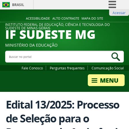
BRASIL
Acessar
Simplifique!
ACESSIBILIDADE
ALTO CONTRASTE
MAPA DO SITE
Comunica BR
INSTITUTO FEDERAL DE EDUCAÇÃO, CIÊNCIA E TECNOLOGIA DO
IF SUDESTE MG
SUDESTE DE MINAS GERAIS
Participe
Acesso à informação
MINISTÉRIO DA EDUCAÇÃO
Legislação
Buscar no portal
Bus
Canais
Fale Conosco
Perguntas frequentes
Comunicação Social
Edital 13/2025: Processo
de Seleção para o