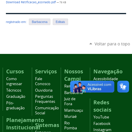
Download Retificacao_assinado.pdf
— 78 KB
registrado em:
Barbacena
Editais
Voltar para o topo
Cursos
Serviços
Nossos
Navegação
Campi
Como
Fale
Acessibilidade
ingressar
Conosco
Mapa do
Reitoria
Técnicos
Ouvidoria
site
Barbacena
Graduação
Perguntas
Juiz de
Redes
Frequentes
Pós-
Fora
graduação
Comunicação
sociais
Manhuaçu
Social
Muriaé
YouTube
Planejamento
Rio
Facebook
Sistemas
Institucional
Pomba
Instagram