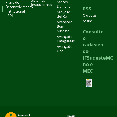
Sistemas
Santos
Plano de
Institucionais
Dumont
Desenvolvimento
RSS
Institucional
São João
O que é?
- PDI
del-Rei
Assine
Avançado
Bom
Consulte
Sucesso
Avançado
o
Cataguases
cadastro
Avançado
do
Ubá
IFSudesteMG
no e-
MEC