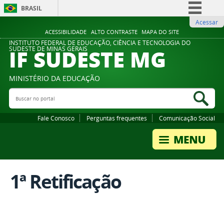
BRASIL
Acessar
Simplifique!
ACESSIBILIDADE
ALTO CONTRASTE
MAPA DO SITE
Comunica BR
INSTITUTO FEDERAL DE EDUCAÇÃO, CIÊNCIA E TECNOLOGIA DO
IF SUDESTE MG
SUDESTE DE MINAS GERAIS
Participe
Acesso à informação
MINISTÉRIO DA EDUCAÇÃO
Legislação
Buscar no portal
Bus
Canais
Fale Conosco
Perguntas frequentes
Comunicação Social
1ª Retificação