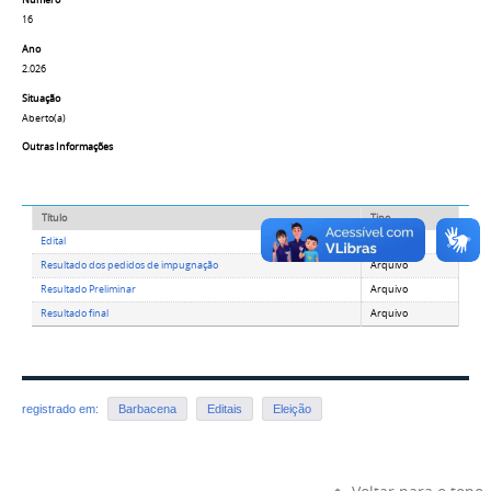
Número
16
Ano
2.026
Situação
Aberto(a)
Outras Informações
Título
Tipo
Edital
Arquivo
Resultado dos pedidos de impugnação
Arquivo
Resultado Preliminar
Arquivo
Resultado final
Arquivo
registrado em:
Barbacena
Editais
Eleição