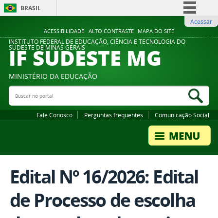
BRASIL
Acessar
Simplifique!
ACESSIBILIDADE
ALTO CONTRASTE
MAPA DO SITE
Comunica BR
INSTITUTO FEDERAL DE EDUCAÇÃO, CIÊNCIA E TECNOLOGIA DO
IF SUDESTE MG
SUDESTE DE MINAS GERAIS
Participe
Acesso à informação
MINISTÉRIO DA EDUCAÇÃO
Legislação
Buscar no portal
Bus
Canais
Fale Conosco
Perguntas frequentes
Comunicação Social
Edital Nº 16/2026: Edital
de Processo de escolha