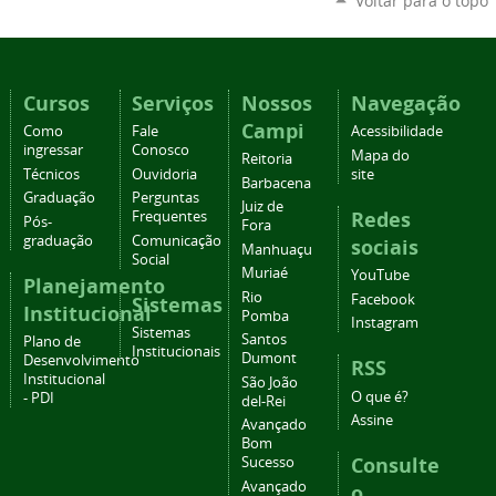
Voltar para o topo
Cursos
Serviços
Nossos
Navegação
Campi
Como
Fale
Acessibilidade
ingressar
Conosco
Mapa do
Reitoria
Técnicos
Ouvidoria
site
Barbacena
Graduação
Perguntas
Juiz de
Redes
Frequentes
Pós-
Fora
graduação
Comunicação
sociais
Manhuaçu
Social
Muriaé
YouTube
Planejamento
Rio
Facebook
Sistemas
Institucional
Pomba
Instagram
Sistemas
Santos
Plano de
Institucionais
Dumont
Desenvolvimento
RSS
Institucional
São João
O que é?
- PDI
del-Rei
Assine
Avançado
Bom
Consulte
Sucesso
Avançado
o