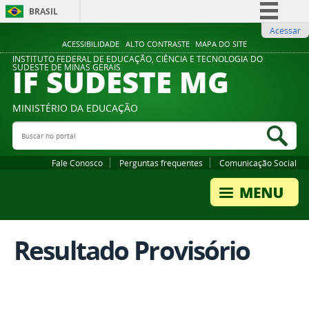
BRASIL
Acessar
Simplifique!
ACESSIBILIDADE
ALTO CONTRASTE
MAPA DO SITE
Comunica BR
INSTITUTO FEDERAL DE EDUCAÇÃO, CIÊNCIA E TECNOLOGIA DO
IF SUDESTE MG
SUDESTE DE MINAS GERAIS
Participe
Acesso à informação
MINISTÉRIO DA EDUCAÇÃO
Legislação
Buscar no portal
Bus
Canais
Fale Conosco
Perguntas frequentes
Comunicação Social
Resultado Provisório