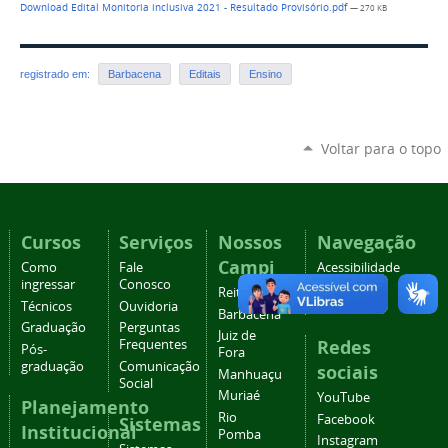
Download Edital Monitoria inclusiva 2021 - Resultado Provisório.pdf
— 270 KB
registrado em:
Barbacena
Editais
Ensino
Voltar para o topo
Cursos
Serviços
Nossos
Navegação
Campi
Como
Fale
Acessibilidade
ingressar
Conosco
Mapa do
Reitoria
Técnicos
Ouvidoria
site
Barbacena
Graduação
Perguntas
Juiz de
Redes
Frequentes
Pós-
Fora
graduação
Comunicação
sociais
Manhuaçu
Social
Muriaé
YouTube
Planejamento
Rio
Facebook
Sistemas
Institucional
Pomba
Instagram