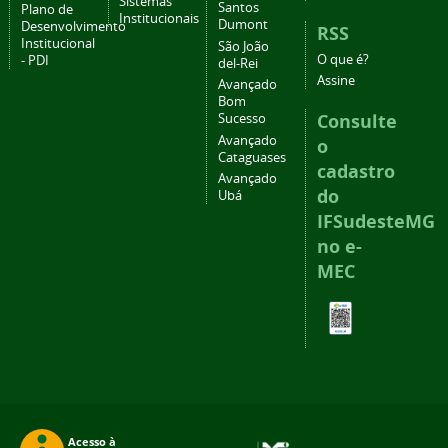
Sistemas
Santos
Plano de
Institucionais
Dumont
Desenvolvimento
RSS
Institucional
São João
O que é?
- PDI
del-Rei
Assine
Avançado
Bom
Consulte
Sucesso
Avançado
o
Cataguases
cadastro
Avançado
do
Ubá
IFSudesteMG
no e-
MEC