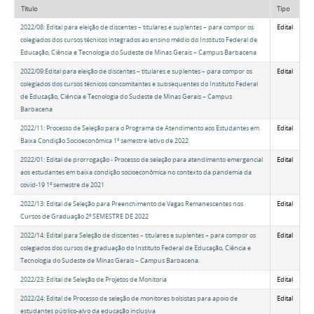
Título
Tipo
2022/08: Edital para eleição de discentes – titulares e suplentes – para compor os
Edital
colegiados dos cursos técnicos integrados ao ensino médio do Instituto Federal de
Educação, Ciência e Tecnologia do Sudeste de Minas Gerais – Campus Barbacena
2022/09:Edital para eleição de discentes – titulares e suplentes – para compor os
Edital
colegiados dos cursos técnicos concomitantes e subsequentes do Instituto Federal
de Educação, Ciência e Tecnologia do Sudeste de Minas Gerais – Campus
Barbacena
2022/11: Processo de Seleção para o Programa de Atendimento aos Estudantes em
Edital
Baixa Condição Socioeconômica 1º semestre letivo de 2022
2022/01: Edital de prorrogação - Processo de seleção para atendimento emergencial
Edital
aos estudantes em baixa condição socioeconômica no contexto da pandemia da
covid-19 1º semestre de 2021
2022/13: Edital de Seleção para Preenchimento de Vagas Remanescentes nos
Edital
Cursos de Graduação 2º SEMESTRE DE 2022
2022/14: Edital para Seleção de discentes – titulares e suplentes – para compor os
Edital
colegiados dos cursos de graduação do Instituto Federal de Educação, Ciência e
Tecnologia do Sudeste de Minas Gerais – Campus Barbacena.
2022/23: Edital de Seleção de Projetos de Monitoria
Edital
2022/24: Edital de Processo de seleção de monitores bolsistas para apoio de
Edital
estudantes público-alvo da educação inclusiva