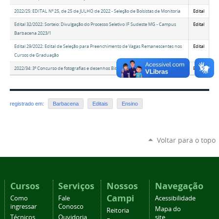
2022/25: EDITAL Nº 25, de 25 de JULHO de 2022 - Seleção de Bolsistas de Monitoria
Edital
Edital 32/2022: Sorteio: Divulgação do Processo Seletivo IF Sudeste MG - Campus
Edital
Barbacena 2023/1
Edital 29/2022: Edital de Seleção para Preenchimento de Vagas Remanescentes nos
Edital
Cursos de Graduação
2022/34: 3º Concurso de fotografias e desenhos Biblioteca Roberval Cardoso
Edital
registrado em:
Barbacena
Editais
Ensino
Voltar para o topo
Cursos
Serviços
Nossos
Navegação
Campi
Como
Fale
Acessibilidade
ingressar
Conosco
Mapa do
Reitoria
Técnicos
Ouvidoria
site