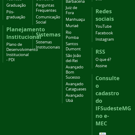
Barbacena
Graduação
Perguntas
Juiz de
Redes
Frequentes
Pós-
Fora
graduação
Comunicação
sociais
Manhuaçu
Social
Muriaé
YouTube
Planejamento
Rio
Facebook
Sistemas
Institucional
Pomba
Instagram
Sistemas
Santos
Plano de
Institucionais
Dumont
Desenvolvimento
RSS
Institucional
São João
O que é?
- PDI
del-Rei
Assine
Avançado
Bom
Consulte
Sucesso
Avançado
o
Cataguases
cadastro
Avançado
do
Ubá
IFSudesteMG
no e-
MEC