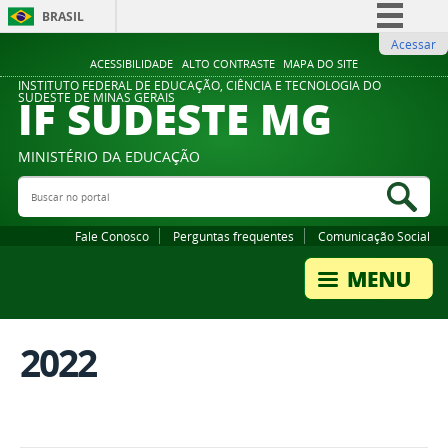
BRASIL
Acessar
Simplifique!
ACESSIBILIDADE
ALTO CONTRASTE
MAPA DO SITE
Comunica BR
INSTITUTO FEDERAL DE EDUCAÇÃO, CIÊNCIA E TECNOLOGIA DO
IF SUDESTE MG
SUDESTE DE MINAS GERAIS
Participe
Acesso à informação
MINISTÉRIO DA EDUCAÇÃO
Legislação
Buscar no portal
Bus
Canais
Fale Conosco
Perguntas frequentes
Comunicação Social
2022