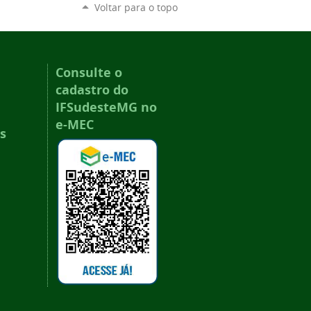
Voltar para o topo
Consulte o
cadastro do
IFSudesteMG no
e-MEC
s