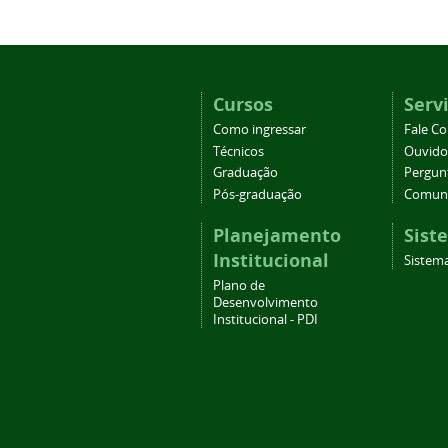
Cursos
Serv
Como ingressar
Fale C
Técnicos
Ouvido
Graduação
Pergun
Pós-graduação
Comuni
Planejamento
Sist
Institucional
Sistema
Plano de
Desenvolvimento
Institucional - PDI