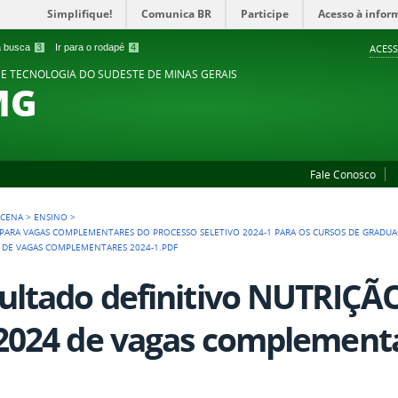
Simplifique!
Comunica BR
Participe
Acesso à infor
 a busca
3
Ir para o rodapé
4
ACESS
 E TECNOLOGIA DO SUDESTE DE MINAS GERAIS
MG
Fale Conosco
ACENA
>
ENSINO
>
O PARA VAGAS COMPLEMENTARES DO PROCESSO SELETIVO 2024-1 PARA OS CURSOS DE GRADU
4 DE VAGAS COMPLEMENTARES 2024-1.PDF
ultado definitivo NUTRIÇÃO 
2024 de vagas complementa