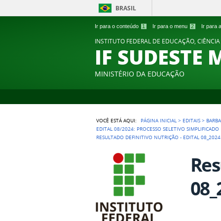
BRASIL
Ir para o conteúdo
1
Ir para o menu
2
Ir para
INSTITUTO FEDERAL DE EDUCAÇÃO, CIÊNCIA
IF SUDESTE 
MINISTÉRIO DA EDUCAÇÃO
VOCÊ ESTÁ AQUI:
PÁGINA INICIAL
>
EDITAIS
>
BARB
EDITAL 08/2024: PROCESSO SELETIVO SIMPLIFICAD
RESULTADO DEFINITIVO NUTRIÇÃO - EDITAL 08_202
Res
08_