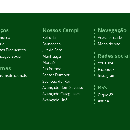
iços
Nossos Campi
Navegação
onosco
Reitoria
Acessibilidade
ria
Barbacena
Mapa do site
tas Frequentes
Juiz de Fora
Redes sociai
cação Social
Manhuaçu
Muriaé
YouTube
emas
Rio Pomba
Facebook
Santos Dumont
s Institucionais
Instagram
São João del-Rei
RSS
Avançado Bom Sucesso
Avançado Cataguases
O que é?
Avançado Ubá
Assine