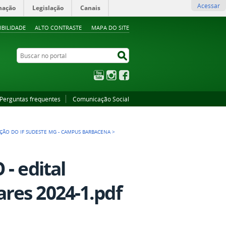
Acessar
mação
Legislação
Canais
IBILIDADE
ALTO CONTRASTE
MAPA DO SITE
Buscar no portal
Buscar no portal
YouTube
Instagram
Facebook
Perguntas frequentes
Comunicação Social
AÇÃO DO IF SUDESTE MG - CAMPUS BARBACENA
>
- edital
res 2024-1.pdf