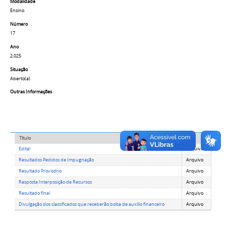
Modalidade
Ensino
Número
17
Ano
2.025
Situação
Aberto(a)
Outras Informações
Título
Tipo
Edital
Arquivo
Resultados Pedidos de Impugnação
Arquivo
Resultado Provisório
Arquivo
Resposta Interposição de Recursos
Arquivo
Resultado final
Arquivo
Divulgação dos classificados que receberão bolsa de auxílio financeiro
Arquivo