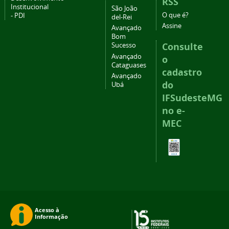
RSS
Institucional
São João
O que é?
- PDI
del-Rei
Assine
Avançado
Bom
Consulte
Sucesso
Avançado
o
Cataguases
cadastro
Avançado
do
Ubá
IFSudesteMG
no e-
MEC