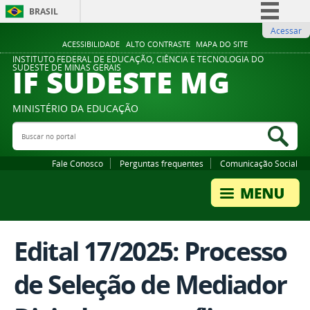
BRASIL
Acessar
Simplifique!
ACESSIBILIDADE
ALTO CONTRASTE
MAPA DO SITE
Comunica BR
INSTITUTO FEDERAL DE EDUCAÇÃO, CIÊNCIA E TECNOLOGIA DO
IF SUDESTE MG
SUDESTE DE MINAS GERAIS
Participe
Acesso à informação
MINISTÉRIO DA EDUCAÇÃO
Legislação
Buscar no portal
Bus
Canais
Fale Conosco
Perguntas frequentes
Comunicação Social
Edital 17/2025: Processo
de Seleção de Mediador