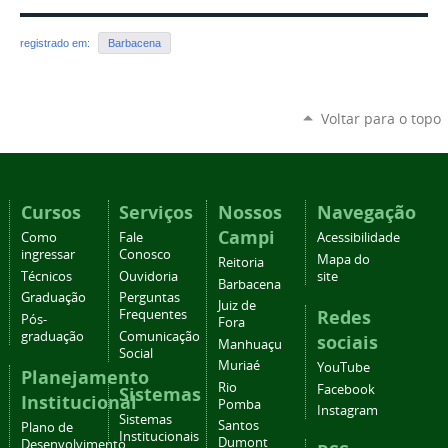
registrado em:
Barbacena
Voltar para o topo
Cursos
Serviços
Nossos
Navegação
Campi
Como
Fale
Acessibilidade
ingressar
Conosco
Mapa do
Reitoria
Técnicos
Ouvidoria
site
Barbacena
Graduação
Perguntas
Juiz de
Redes
Frequentes
Pós-
Fora
graduação
Comunicação
sociais
Manhuaçu
Social
Muriaé
YouTube
Planejamento
Rio
Facebook
Sistemas
Institucional
Pomba
Instagram
Sistemas
Santos
Plano de
Institucionais
Dumont
Desenvolvimento