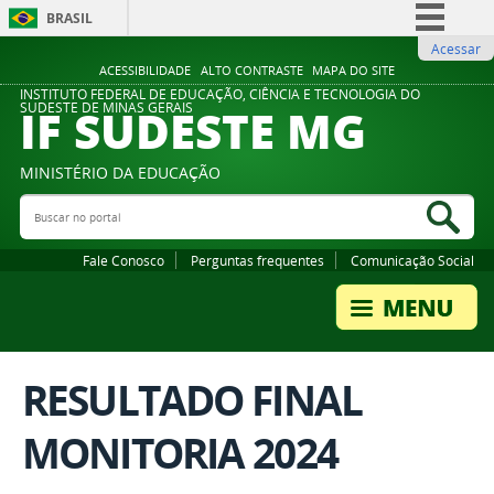
BRASIL
Acessar
Simplifique!
ACESSIBILIDADE
ALTO CONTRASTE
MAPA DO SITE
Comunica BR
INSTITUTO FEDERAL DE EDUCAÇÃO, CIÊNCIA E TECNOLOGIA DO
IF SUDESTE MG
SUDESTE DE MINAS GERAIS
Participe
Acesso à informação
MINISTÉRIO DA EDUCAÇÃO
Legislação
Buscar no portal
Bus
Canais
Fale Conosco
Perguntas frequentes
Comunicação Social
RESULTADO FINAL
MONITORIA 2024