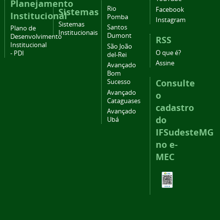
Planejamento
Rio
Facebook
Sistemas
Institucional
Pomba
Instagram
Sistemas
Santos
Plano de
Institucionais
Dumont
Desenvolvimento
RSS
Institucional
São João
O que é?
- PDI
del-Rei
Assine
Avançado
Bom
Consulte
Sucesso
Avançado
o
Cataguases
cadastro
Avançado
do
Ubá
IFSudesteMG
no e-
MEC