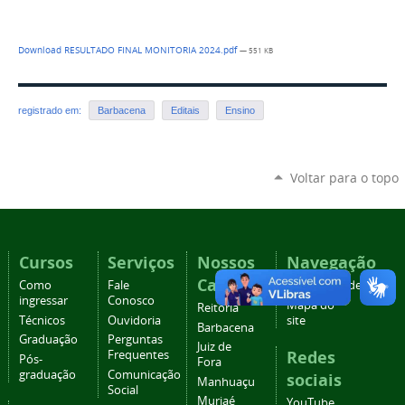
Download RESULTADO FINAL MONITORIA 2024.pdf
— 551 KB
registrado em:
Barbacena
Editais
Ensino
Voltar para o topo
Cursos
Serviços
Nossos
Navegação
Campi
Como
Fale
Acessibilidade
ingressar
Conosco
Mapa do
Reitoria
Técnicos
Ouvidoria
site
Barbacena
Graduação
Perguntas
Juiz de
Redes
Frequentes
Pós-
Fora
graduação
Comunicação
sociais
Manhuaçu
Social
Muriaé
YouTube