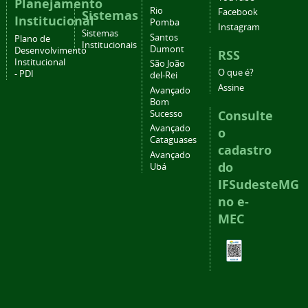
Planejamento
Rio
Facebook
Sistemas
Institucional
Pomba
Instagram
Sistemas
Santos
Plano de
Institucionais
Dumont
Desenvolvimento
RSS
Institucional
São João
O que é?
- PDI
del-Rei
Assine
Avançado
Bom
Consulte
Sucesso
Avançado
o
Cataguases
cadastro
Avançado
do
Ubá
IFSudesteMG
no e-
MEC