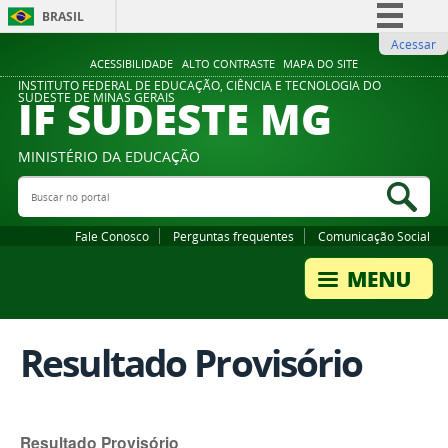
BRASIL
Acessar
Simplifique!
ACESSIBILIDADE
ALTO CONTRASTE
MAPA DO SITE
Comunica BR
INSTITUTO FEDERAL DE EDUCAÇÃO, CIÊNCIA E TECNOLOGIA DO
IF SUDESTE MG
SUDESTE DE MINAS GERAIS
Participe
Acesso à informação
MINISTÉRIO DA EDUCAÇÃO
Legislação
Buscar no portal
Bus
Canais
Fale Conosco
Perguntas frequentes
Comunicação Social
Resultado Provisório
Resultado Provisório