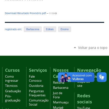
Download Resultado Provisório.pdf
— 1115 KB
registrado em:
Barbacena
Editais
Ensino
Voltar para o topo
Cursos
Serviços
Nossos
Navegação
Campi
Como
Fale
Acessibilidade
ingressar
Conosco
Mapa do
Reitoria
Técnicos
Ouvidoria
site
Barbacena
Graduação
Perguntas
Juiz de
Redes
Frequentes
Pós-
Fora
graduação
Comunicação
sociais
Manhuaçu
Social
Muriaé
YouTube