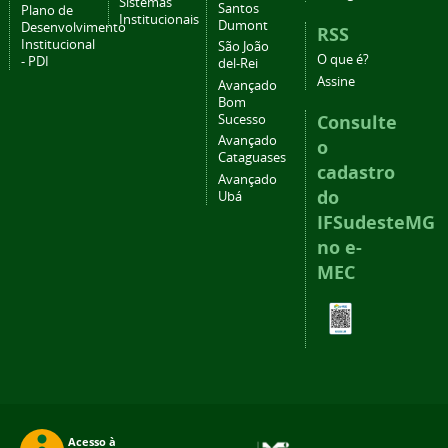
Sistemas
Santos
Plano de
Institucionais
Dumont
Desenvolvimento
RSS
Institucional
São João
O que é?
- PDI
del-Rei
Assine
Avançado
Bom
Consulte
Sucesso
Avançado
o
Cataguases
cadastro
Avançado
do
Ubá
IFSudesteMG
no e-
MEC