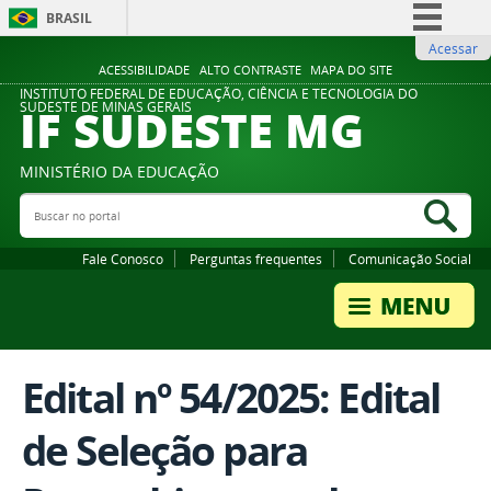
BRASIL
Acessar
Simplifique!
ACESSIBILIDADE
ALTO CONTRASTE
MAPA DO SITE
Comunica BR
INSTITUTO FEDERAL DE EDUCAÇÃO, CIÊNCIA E TECNOLOGIA DO
IF SUDESTE MG
SUDESTE DE MINAS GERAIS
Participe
Acesso à informação
MINISTÉRIO DA EDUCAÇÃO
Legislação
Buscar no portal
Bus
Canais
Fale Conosco
Perguntas frequentes
Comunicação Social
Edital nº 54/2025: Edital
de Seleção para