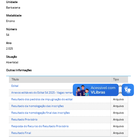
Unidade
Barbacena
Modalidade
Ensino
Número
54
Ano
2.025
Situação
Aberto(a)
Outras Informações
Título
Tipo
Edital
Arquivo
Anexos editáveis do Edital 54 2025 - Vagas remanescentes - 1_2026.docx
Arquivo
Resultado dos pedidos de impugnação do edital
Arquivo
Resultado da homologação das inscrições
Arquivo
Resultado da homologação final das inscrições
Arquivo
Resultado Provisório
Arquivo
Resposta do Recurso do Resultado Provisório
Arquivo
Resultado Final
Arquivo