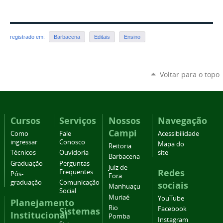
registrado em:
Barbacena
Editais
Ensino
Voltar para o topo
Cursos
Serviços
Nossos
Navegação
Campi
Como
Fale
Acessibilidade
ingressar
Conosco
Mapa do
Reitoria
Técnicos
Ouvidoria
site
Barbacena
Graduação
Perguntas
Juiz de
Redes
Frequentes
Pós-
Fora
graduação
Comunicação
sociais
Manhuaçu
Social
Muriaé
YouTube
Planejamento
Rio
Facebook
Sistemas
Institucional
Pomba
Instagram