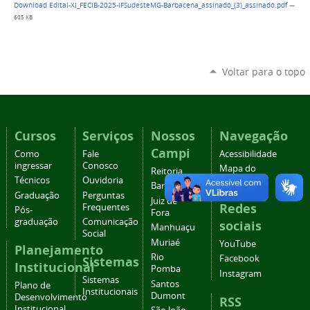
Download Edital-XI_FECIB-2025-IFSudesteMG-Barbacena_assinado_(3)_assinado.pdf
—
605 KB
Voltar para o topo
Cursos
Serviços
Nossos
Navegação
Campi
Como
Fale
Acessibilidade
ingressar
Conosco
Mapa do
Reitoria
Técnicos
Ouvidoria
site
Barbacena
Graduação
Perguntas
Juiz de
Redes
Frequentes
Pós-
Fora
graduação
Comunicação
sociais
Manhuaçu
Social
Muriaé
YouTube
Planejamento
Rio
Facebook
Sistemas
Institucional
Pomba
Instagram
Sistemas
Santos
Plano de
Institucionais
Dumont
Desenvolvimento
RSS
Institucional