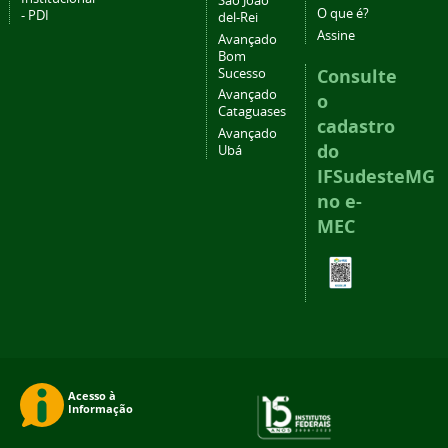
São João
O que é?
- PDI
del-Rei
Assine
Avançado
Bom
Consulte
Sucesso
Avançado
o
Cataguases
cadastro
Avançado
do
Ubá
IFSudesteMG
no e-
MEC