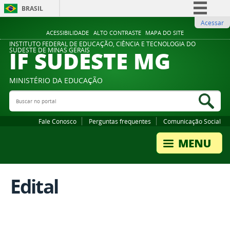
BRASIL
Acessar
Simplifique!
ACESSIBILIDADE
ALTO CONTRASTE
MAPA DO SITE
Comunica BR
INSTITUTO FEDERAL DE EDUCAÇÃO, CIÊNCIA E TECNOLOGIA DO
IF SUDESTE MG
SUDESTE DE MINAS GERAIS
Participe
Acesso à informação
MINISTÉRIO DA EDUCAÇÃO
Legislação
Buscar no portal
Bus
Canais
Fale Conosco
Perguntas frequentes
Comunicação Social
Edital