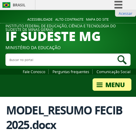
BRASIL
Acessar
Simplifique!
ACESSIBILIDADE
ALTO CONTRASTE
MAPA DO SITE
Comunica BR
INSTITUTO FEDERAL DE EDUCAÇÃO, CIÊNCIA E TECNOLOGIA DO
IF SUDESTE MG
SUDESTE DE MINAS GERAIS
Participe
Acesso à informação
MINISTÉRIO DA EDUCAÇÃO
Legislação
Buscar no portal
Bus
Canais
Fale Conosco
Perguntas frequentes
Comunicação Social
MODEL_RESUMO FECIB
2025.docx