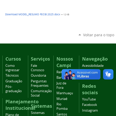
Download MODEL_RESUMO FECIB 2025.docx
— 12 KB
Voltar para o topo
Cursos
Serviços
Nossos
Navegação
Campi
Como
Fale
Acessibilidade
ingressar
Conosco
Mapa do
Reitoria
Técnicos
Ouvidoria
site
Barbacena
Graduação
Perguntas
Juiz de
Redes
Frequentes
Pós-
Fora
graduação
Comunicação
sociais
Manhuaçu
Social
Muriaé
YouTube
Planejamento
Rio
Facebook
Sistemas
Institucional
Pomba
Instagram
Sistemas
Santos
Plano de