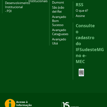
Institucionais
Dumont
Desenvolvimento
RSS
Institucional
São João
O que é?
- PDI
del-Rei
Assine
Avançado
Bom
Consulte
Sucesso
Avançado
o
Cataguases
cadastro
Avançado
do
Ubá
IFSudesteMG
no e-
MEC