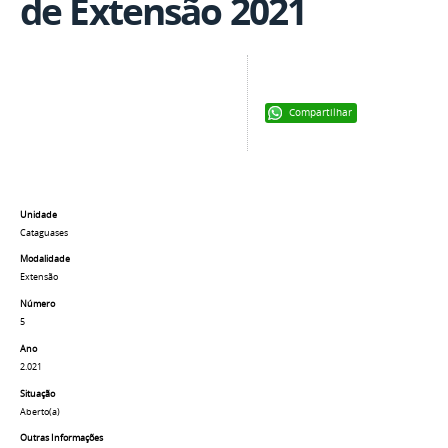
de Extensão 2021
Compartilhar
Unidade
Cataguases
Modalidade
Extensão
Número
5
Ano
2.021
Situação
Aberto(a)
Outras Informações