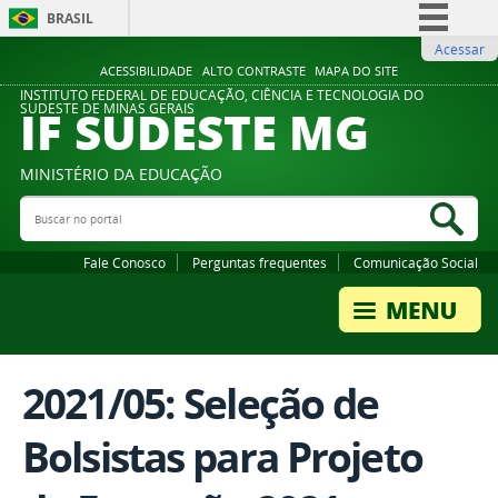
BRASIL
Acessar
Simplifique!
ACESSIBILIDADE
ALTO CONTRASTE
MAPA DO SITE
Comunica BR
INSTITUTO FEDERAL DE EDUCAÇÃO, CIÊNCIA E TECNOLOGIA DO
IF SUDESTE MG
SUDESTE DE MINAS GERAIS
Participe
Acesso à informação
MINISTÉRIO DA EDUCAÇÃO
Legislação
Buscar no portal
Bus
Canais
Fale Conosco
Perguntas frequentes
Comunicação Social
2021/05: Seleção de
Bolsistas para Projeto