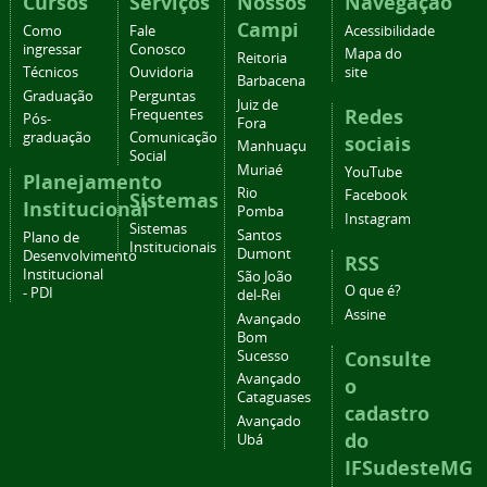
Cursos
Serviços
Nossos
Navegação
Campi
Como
Fale
Acessibilidade
ingressar
Conosco
Mapa do
Reitoria
Técnicos
Ouvidoria
site
Barbacena
Graduação
Perguntas
Juiz de
Redes
Frequentes
Pós-
Fora
graduação
Comunicação
sociais
Manhuaçu
Social
Muriaé
YouTube
Planejamento
Rio
Facebook
Sistemas
Institucional
Pomba
Instagram
Sistemas
Santos
Plano de
Institucionais
Dumont
Desenvolvimento
RSS
Institucional
São João
O que é?
- PDI
del-Rei
Assine
Avançado
Bom
Consulte
Sucesso
Avançado
o
Cataguases
cadastro
Avançado
do
Ubá
IFSudesteMG