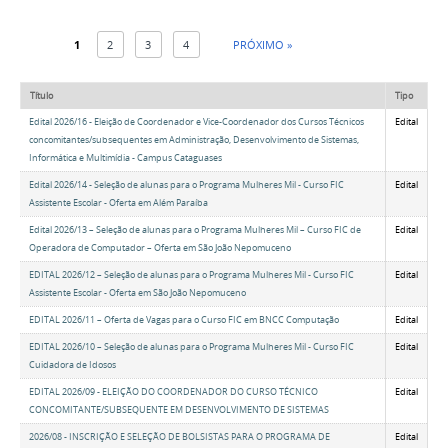
1
2
3
4
PRÓXIMO »
Título
Tipo
Edital 2026/16 - Eleição de Coordenador e Vice-Coordenador dos Cursos Técnicos
Edital
concomitantes/subsequentes em Administração, Desenvolvimento de Sistemas,
Informática e Multimídia - Campus Cataguases
Edital 2026/14 - Seleção de alunas para o Programa Mulheres Mil - Curso FIC
Edital
Assistente Escolar - Oferta em Além Paraíba
Edital 2026/13 – Seleção de alunas para o Programa Mulheres Mil – Curso FIC de
Edital
Operadora de Computador – Oferta em São João Nepomuceno
EDITAL 2026/12 – Seleção de alunas para o Programa Mulheres Mil - Curso FIC
Edital
Assistente Escolar - Oferta em São João Nepomuceno
EDITAL 2026/11 – Oferta de Vagas para o Curso FIC em BNCC Computação
Edital
EDITAL 2026/10 – Seleção de alunas para o Programa Mulheres Mil - Curso FIC
Edital
Cuidadora de Idosos
EDITAL 2026/09 - ELEIÇÃO DO COORDENADOR DO CURSO TÉCNICO
Edital
CONCOMITANTE/SUBSEQUENTE EM DESENVOLVIMENTO DE SISTEMAS
2026/08 - INSCRIÇÃO E SELEÇÃO DE BOLSISTAS PARA O PROGRAMA DE
Edital