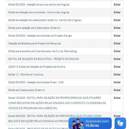
Edital 06-2025 - seleção de alunos centro de línguas
Edital
Edital de Seleção aluno bolsista - Centro de Línguas
Edital
Edital de seleção de colaborador externo - Centro de Línguas
Edital
Edital para seleção de Colaborador Externo
Edital
Edital 05/2025 - Seleção de bolsistas do Projeto Dengo
Edital
Seleção de Bolsista para Projeto de Pesquisa
Edital
Edital para escolha do Coordenador de Curso: Marketing
Edital
EDITAL DE SELEÇÃO DE BOLSISTAS – PROJETO DE ENSINO
Edital
2025/13: Edital de Seleção de Projetos de Ensino
Edital
Edital 12 - Monitoria Inclusiva
Edital
Edital 05/2025 - Seleção de bolsista Proex - CAS
Edital
Edital de Colaborador Externo
Edital
Edital 10/2025 - EDITAL PARA SELEÇÃO DE PROFESSORES(AS) QUE ATUARÃO
Edital
COMO BOLSISTAS EM AÇÕES RELACIONADAS AOS CURSOS FIC CUIDADORA DE
IDOSOS DO PROGRAMA MULHERES MIL
Edital 09/2025 - EDITAL PARA SELEÇÃO DE SERVIDOR(A) QUE ATUARÁ COMO
Edital
BOLSISTA EM AÇÕES RELACIONADAS AO PROGRAMA MULHERES MIL