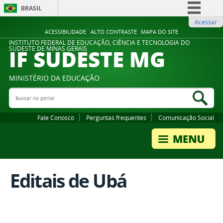
BRASIL
Acessar
Simplifique!
ACESSIBILIDADE
ALTO CONTRASTE
MAPA DO SITE
Comunica BR
INSTITUTO FEDERAL DE EDUCAÇÃO, CIÊNCIA E TECNOLOGIA DO
IF SUDESTE MG
SUDESTE DE MINAS GERAIS
Participe
Acesso à informação
MINISTÉRIO DA EDUCAÇÃO
Legislação
Buscar no portal
Bus
Canais
Fale Conosco
Perguntas frequentes
Comunicação Social
Editais de Ubá