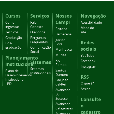
Cursos
Serviços
Nossos
Navegação
Campi
Como
Fale
Acessibilidade
ingressar
Conosco
Mapa do
Reitoria
Técnicos
Ouvidoria
site
Barbacena
Graduação
Perguntas
Juiz de
Redes
Frequentes
Pós-
Fora
graduação
Comunicação
sociais
Manhuaçu
Social
Muriaé
YouTube
Planejamento
Rio
Facebook
Sistemas
Institucional
Pomba
Instagram
Sistemas
Santos
Plano de
Institucionais
Dumont
Desenvolvimento
RSS
Institucional
São João
O que é?
- PDI
del-Rei
Assine
Avançado
Bom
Consulte
Sucesso
Avançado
o
Cataguases
cadastro
Avançado