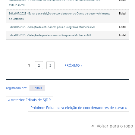
Edital 08/2025 - PROCESSO DE SELEÇÃO DO PROGRAMA DE ASSISTÊNCIA
Edital
ESTUDANTIL.
Edital 07/2025 - Edital para eleição de coordenador do Curso de desenvolvimento
Edital
de Sistemas
Edital 06/2025 - Seleção de estudantes para o Programa Mulheres Mil
Edital
Edital 05/2025 - Seleção de professores do Programa Mulheres Mil.
Edital
1
2
3
PRÓXIMO »
registrado em:
Editais
« Anterior Editais de SJDR
Próximo: Edital para eleição de coordenadores de curso »
Voltar para o topo