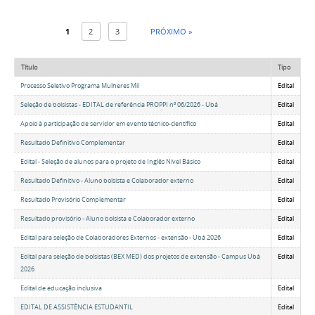
1
2
3
PRÓXIMO »
Título
Tipo
Processo Seletivo Programa Mulheres Mil
Edital
Seleção de bolsistas - EDITAL de referência PROPPI nº 06/2026 - Ubá
Edital
Apoio à participação de servidor em evento técnico-científico
Edital
Resultado Definitivo Complementar
Edital
Edital - Seleção de alunos para o projeto de Inglês Nível Básico
Edital
Resultado Definitivo - Aluno bolsista e Colaborador externo
Edital
Resultado Provisório Complementar
Edital
Resultado provisório - Aluno bolsista e Colaborador externo
Edital
Edital para seleção de Colaboradores Externos - extensão - Ubá 2026
Edital
Edital para seleção de bolsistas (BEX MED) dos projetos de extensão - Campus Ubá
Edital
2026
Edital de educação inclusiva
Edital
EDITAL DE ASSISTÊNCIA ESTUDANTIL
Edital