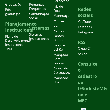
Barbacena
Graduação
Perguntas
Juiz de
Redes
Frequentes
Pós-
Fora
graduação
Comunicação
sociais
Manhuaçu
Social
Muriaé
YouTube
Planejamento
Rio
Facebook
Sistemas
Institucional
Pomba
Instagram
Sistemas
Santos
Plano de
Institucionais
Dumont
Desenvolvimento
RSS
Institucional
São João
O que é?
- PDI
del-Rei
Assine
Avançado
Bom
Consulte
Sucesso
Avançado
o
Cataguases
cadastro
Avançado
do
Ubá
IFSudesteMG
no e-
MEC