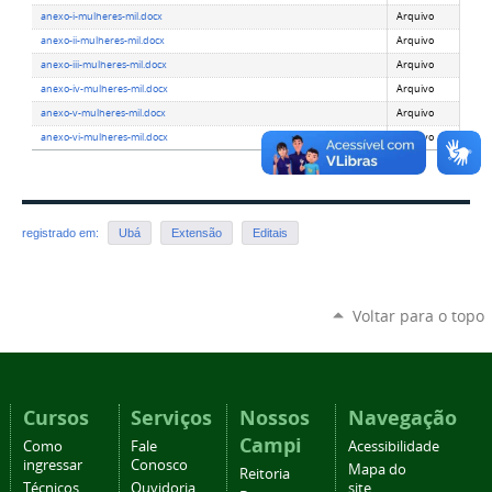
anexo-i-mulheres-mil.docx
Arquivo
anexo-ii-mulheres-mil.docx
Arquivo
anexo-iii-mulheres-mil.docx
Arquivo
anexo-iv-mulheres-mil.docx
Arquivo
anexo-v-mulheres-mil.docx
Arquivo
anexo-vi-mulheres-mil.docx
Arquivo
registrado em:
Ubá
Extensão
Editais
Voltar para o topo
Cursos
Serviços
Nossos
Navegação
Campi
Como
Fale
Acessibilidade
ingressar
Conosco
Mapa do
Reitoria
Técnicos
Ouvidoria
site