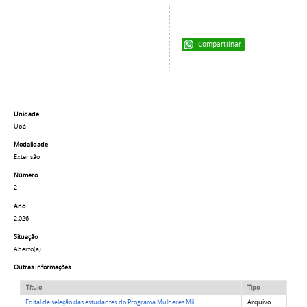
Compartilhar
Unidade
Ubá
Modalidade
Extensão
Número
2
Ano
2.026
Situação
Aberto(a)
Outras Informações
Título
Tipo
Edital de seleção das estudantes do Programa Mulheres Mil
Arquivo