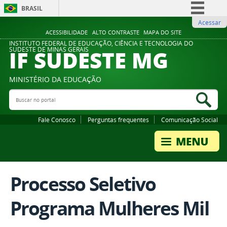
BRASIL
Acessar
Simplifique!
ACESSIBILIDADE
ALTO CONTRASTE
MAPA DO SITE
Comunica BR
INSTITUTO FEDERAL DE EDUCAÇÃO, CIÊNCIA E TECNOLOGIA DO
IF SUDESTE MG
SUDESTE DE MINAS GERAIS
Participe
Acesso à informação
MINISTÉRIO DA EDUCAÇÃO
Legislação
Buscar no portal
Bus
Canais
Fale Conosco
Perguntas frequentes
Comunicação Social
Processo Seletivo
Programa Mulheres Mil