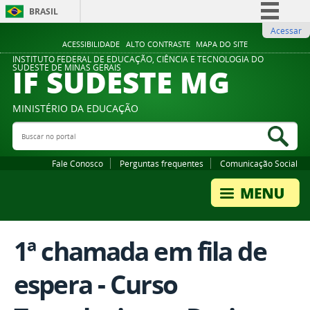
BRASIL
Acessar
Simplifique!
ACESSIBILIDADE
ALTO CONTRASTE
MAPA DO SITE
Comunica BR
INSTITUTO FEDERAL DE EDUCAÇÃO, CIÊNCIA E TECNOLOGIA DO
IF SUDESTE MG
SUDESTE DE MINAS GERAIS
Participe
Acesso à informação
MINISTÉRIO DA EDUCAÇÃO
Legislação
Buscar no portal
Bus
Canais
Fale Conosco
Perguntas frequentes
Comunicação Social
1ª chamada em fila de
espera - Curso