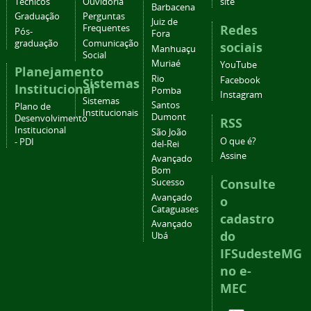
Técnicos
Ouvidoria
site
Barbacena
Graduação
Perguntas
Juiz de
Redes
Frequentes
Pós-
Fora
graduação
Comunicação
sociais
Manhuaçu
Social
Muriaé
YouTube
Planejamento
Rio
Facebook
Sistemas
Institucional
Pomba
Instagram
Sistemas
Santos
Plano de
Institucionais
Dumont
Desenvolvimento
RSS
Institucional
São João
O que é?
- PDI
del-Rei
Assine
Avançado
Bom
Consulte
Sucesso
Avançado
o
Cataguases
cadastro
Avançado
do
Ubá
IFSudesteMG
no e-
MEC