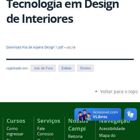
Tecnologia em Design
de Interiores
Download Fila de espera Design 1.pdf
— 882 KB
registrado em:
Juiz de Fora
Editais
Ensino
Voltar para o topo
Cursos
Serviços
Nossos
Navegação
Campi
Como
Fale
Acessibilidade
ingressar
Conosco
Mapa do
Reitoria