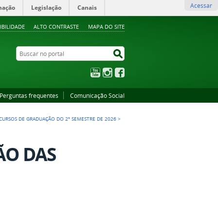
Acessar
mação
Legislação
Canais
IBILIDADE
ALTO CONTRASTE
MAPA DO SITE
Buscar no portal
Buscar no portal
YouTube
Instagram
Facebook
Perguntas frequentes
Comunicação Social
 CURSOS DE GRADUAÇÃO DO 2º SEMESTRE DE 2026
>
ÃO DAS