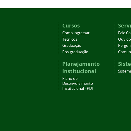
Cursos
Serv
Como ingressar
Fale C
Técnicos
Ouvido
Graduação
Pergun
Pós-graduação
Comuni
Planejamento
Sist
Institucional
Sistema
Plano de
Desenvolvimento
Institucional - PDI