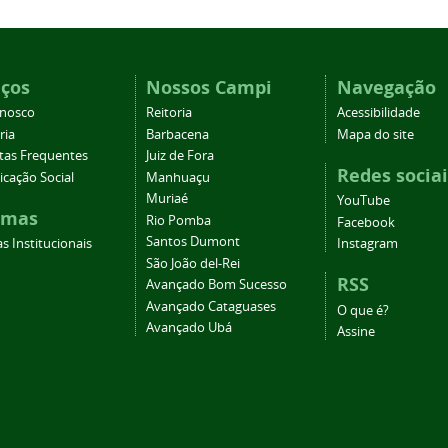
iços
Nossos Campi
Navegação
onosco
Reitoria
Acessibilidade
ria
Barbacena
Mapa do site
tas Frequentes
Juiz de Fora
Redes sociai
cação Social
Manhuaçu
Muriaé
YouTube
emas
Rio Pomba
Facebook
Santos Dumont
s Institucionais
Instagram
São João del-Rei
RSS
Avançado Bom Sucesso
Avançado Cataguases
O que é?
Avançado Ubá
Assine