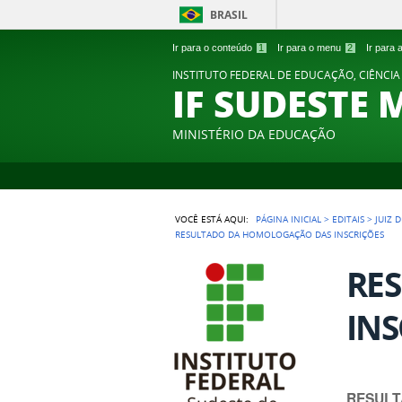
BRASIL
Ir para o conteúdo
1
Ir para o menu
2
Ir para
INSTITUTO FEDERAL DE EDUCAÇÃO, CIÊNCIA
IF SUDESTE 
MINISTÉRIO DA EDUCAÇÃO
VOCÊ ESTÁ AQUI:
PÁGINA INICIAL
>
EDITAIS
>
JUIZ 
RESULTADO DA HOMOLOGAÇÃO DAS INSCRIÇÕES
RE
INS
RESULT