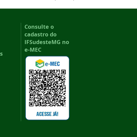
Consulte o
cadastro do
IFSudesteMG no
e-MEC
s