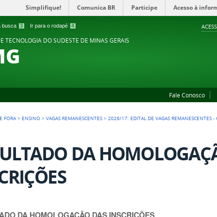
Simplifique!
Comunica BR
Participe
Acesso à infor
 a busca
3
Ir para o rodapé
4
ACESS
 E TECNOLOGIA DO SUDESTE DE MINAS GERAIS
MG
Fale Conosco
DE FORA
>
ENSINO
>
VAGAS REMANESCENTES
>
2026/17: EDITAL DE VAGAS REMANESCENTES -
SULTADO DA HOMOLOGAÇ
CRIÇÕES
ADO DA HOMOLOGAÇÃO DAS INSCRIÇÕES