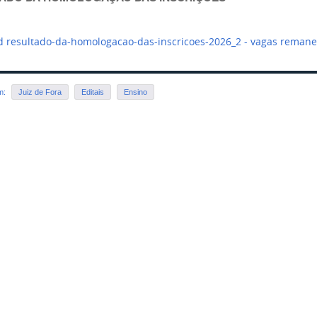
 resultado-da-homologacao-das-inscricoes-2026_2 - vagas reman
em:
Juiz de Fora
Editais
Ensino