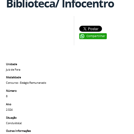
Biblioteca/ Infocentro
Compartilhar
Unidade
Juiz de Fora
Modalidade
Concurso - Estágio Remunerado
Número
8
Ano
2.024
Situação
Concluído(a)
Outras Informações