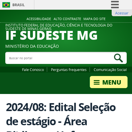
BRASIL
Acessar
Simplifique!
ACESSIBILIDADE
ALTO CONTRASTE
MAPA DO SITE
Comunica BR
INSTITUTO FEDERAL DE EDUCAÇÃO, CIÊNCIA E TECNOLOGIA DO
IF SUDESTE MG
SUDESTE DE MINAS GERAIS
Participe
Acesso à informação
MINISTÉRIO DA EDUCAÇÃO
Legislação
Buscar no portal
Bus
Canais
Fale Conosco
Perguntas frequentes
Comunicação Social
2024/08: Edital Seleção
de estágio - Área