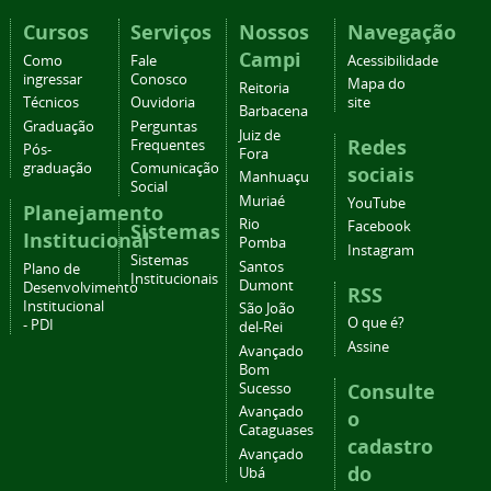
Cursos
Serviços
Nossos
Navegação
Campi
Como
Fale
Acessibilidade
ingressar
Conosco
Mapa do
Reitoria
Técnicos
Ouvidoria
site
Barbacena
Graduação
Perguntas
Juiz de
Redes
Frequentes
Pós-
Fora
graduação
Comunicação
sociais
Manhuaçu
Social
Muriaé
YouTube
Planejamento
Rio
Facebook
Sistemas
Institucional
Pomba
Instagram
Sistemas
Santos
Plano de
Institucionais
Dumont
Desenvolvimento
RSS
Institucional
São João
O que é?
- PDI
del-Rei
Assine
Avançado
Bom
Consulte
Sucesso
Avançado
o
Cataguases
cadastro
Avançado
do
Ubá