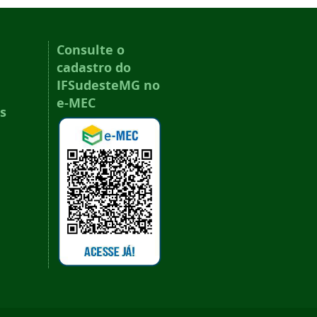
Consulte o
cadastro do
IFSudesteMG no
e-MEC
s