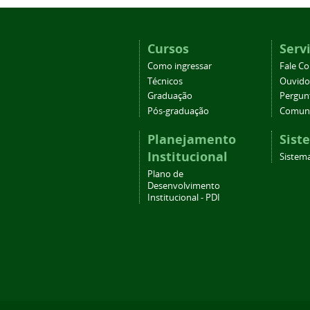
Cursos
Serv
Como ingressar
Fale C
Técnicos
Ouvido
Graduação
Pergun
Pós-graduação
Comuni
Planejamento
Sist
Institucional
Sistema
Plano de
Desenvolvimento
Institucional - PDI