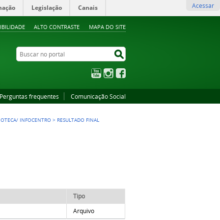
Acessar
mação
Legislação
Canais
IBILIDADE
ALTO CONTRASTE
MAPA DO SITE
Buscar no portal
Buscar no portal
YouTube
Instagram
Facebook
Perguntas frequentes
Comunicação Social
BLIOTECA/ INFOCENTRO
>
RESULTADO FINAL
Tipo
Arquivo