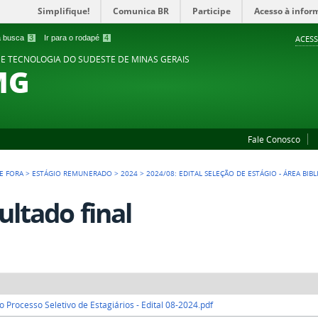
Simplifique!
Comunica BR
Participe
Acesso à infor
 a busca
3
Ir para o rodapé
4
ACESS
 E TECNOLOGIA DO SUDESTE DE MINAS GERAIS
MG
Fale Conosco
DE FORA
>
ESTÁGIO REMUNERADO
>
2024
>
2024/08: EDITAL SELEÇÃO DE ESTÁGIO - ÁREA BI
ultado final
o Processo Seletivo de Estagiários - Edital 08-2024.pdf