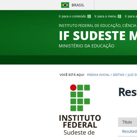
BRASIL
Ir para o conteúdo
1
Ir para o menu
2
Ir para
INSTITUTO FEDERAL DE EDUCAÇÃO, CIÊNCIA
IF SUDESTE 
MINISTÉRIO DA EDUCAÇÃO
VOCÊ ESTÁ AQUI:
PÁGINA INICIAL
>
EDITAIS
>
JUIZ 
Res
Título
Resultad