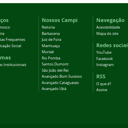
iços
Nossos Campi
Navegação
onosco
Reitoria
Acessibilidade
ria
Barbacena
Mapa do site
tas Frequentes
Juiz de Fora
Redes sociai
cação Social
Manhuaçu
Muriaé
YouTube
emas
Rio Pomba
Facebook
Santos Dumont
s Institucionais
Instagram
São João del-Rei
RSS
Avançado Bom Sucesso
Avançado Cataguases
O que é?
Avançado Ubá
Assine