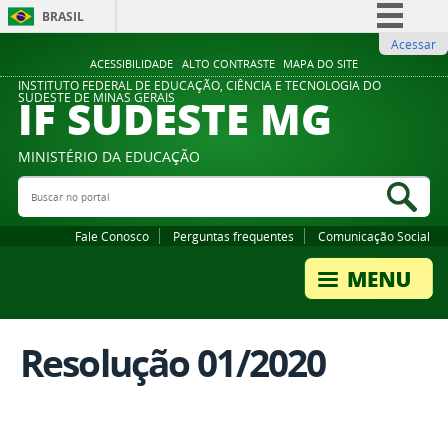
BRASIL
Acessar
Simplifique!
ACESSIBILIDADE
ALTO CONTRASTE
MAPA DO SITE
Comunica BR
INSTITUTO FEDERAL DE EDUCAÇÃO, CIÊNCIA E TECNOLOGIA DO
IF SUDESTE MG
SUDESTE DE MINAS GERAIS
Participe
Acesso à informação
MINISTÉRIO DA EDUCAÇÃO
Legislação
Buscar no portal
Bus
Canais
Fale Conosco
Perguntas frequentes
Comunicação Social
Resolução 01/2020