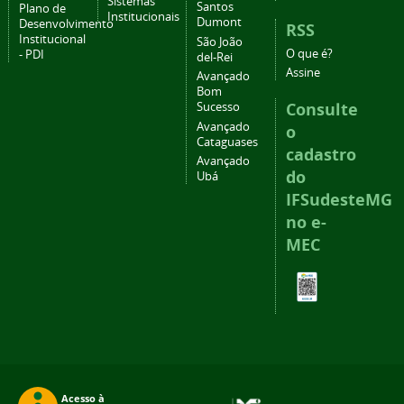
Sistemas
Santos
Plano de
Institucionais
Dumont
Desenvolvimento
RSS
Institucional
São João
O que é?
- PDI
del-Rei
Assine
Avançado
Bom
Consulte
Sucesso
Avançado
o
Cataguases
cadastro
Avançado
do
Ubá
IFSudesteMG
no e-
MEC