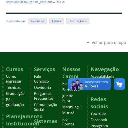
Download Resolucao 01_2020.pdf
— 1791 KB
registrado em:
Extensão
Editais
Juiz de Fora
Voltar para o topo
Cursos
Serviços
Nossos
Navegação
Campi
Como
Fale
Acessibilidade
ingressar
Conosco
Mapa do
Reitoria
Técnicos
Ouvidoria
site
Barbacena
Graduação
Perguntas
Juiz de
Redes
Frequentes
Pós-
Fora
graduação
Comunicação
sociais
Manhuaçu
Social
Muriaé
YouTube
Planejamento
Rio
Facebook
Sistemas
Institucional
Pomba
Instagram