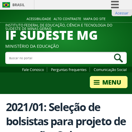
BRASIL
Acessar
Simplifique!
ACESSIBILIDADE
ALTO CONTRASTE
MAPA DO SITE
Comunica BR
INSTITUTO FEDERAL DE EDUCAÇÃO, CIÊNCIA E TECNOLOGIA DO
IF SUDESTE MG
SUDESTE DE MINAS GERAIS
Participe
Acesso à informação
MINISTÉRIO DA EDUCAÇÃO
Legislação
Buscar no portal
Bus
Canais
Fale Conosco
Perguntas frequentes
Comunicação Social
2021/01: Seleção de
bolsistas para projeto de