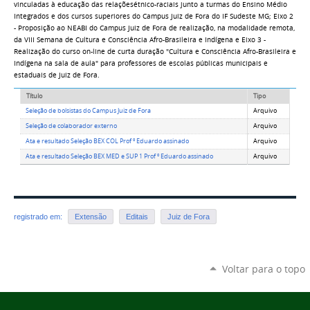
vinculadas à educação das relaçõesétnico-raciais junto a turmas do Ensino Médio
Integrados e dos cursos superiores do Campus Juiz de Fora do IF Sudeste MG; Eixo 2
- Proposição ao NEABI do Campus Juiz de Fora de realização, na modalidade remota,
da VIII Semana de Cultura e Consciência Afro-Brasileira e Indígena e Eixo 3 -
Realização do curso on-line de curta duração "Cultura e Consciência Afro-Brasileira e
Indígena na sala de aula" para professores de escolas públicas municipais e
estaduais de Juiz de Fora.
Título
Tipo
Seleção de bolsistas do Campus Juiz de Fora
Arquivo
Seleção de colaborador externo
Arquivo
Ata e resultado Seleção BEX COL Prof º Eduardo assinado
Arquivo
Ata e resultado Seleção BEX MED e SUP 1 Prof º Eduardo assinado
Arquivo
registrado em:
Extensão
Editais
Juiz de Fora
Voltar para o topo