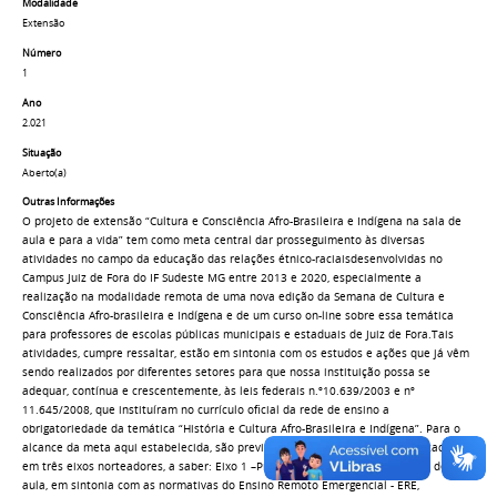
Modalidade
Extensão
Número
1
Ano
2.021
Situação
Aberto(a)
Outras Informações
O projeto de extensão “Cultura e Consciência Afro-Brasileira e Indígena na sala de
aula e para a vida” tem como meta central dar prosseguimento às diversas
atividades no campo da educação das relações étnico-raciaisdesenvolvidas no
Campus Juiz de Fora do IF Sudeste MG entre 2013 e 2020, especialmente a
realização na modalidade remota de uma nova edição da Semana de Cultura e
Consciência Afro-brasileira e Indígena e de um curso on-line sobre essa temática
para professores de escolas públicas municipais e estaduais de Juiz de Fora.Tais
atividades, cumpre ressaltar, estão em sintonia com os estudos e ações que já vêm
sendo realizados por diferentes setores para que nossa instituição possa se
adequar, contínua e crescentemente, às leis federais n.º10.639/2003 e nº
11.645/2008, que instituíram no currículo oficial da rede de ensino a
obrigatoriedade da temática “História e Cultura Afro-Brasileira e Indígena”. Para o
alcance da meta aqui estabelecida, são previstas ações e atividades organizadas
em três eixos norteadores, a saber: Eixo 1 –Promoção de atividades em sala de
aula, em sintonia com as normativas do Ensino Remoto Emergencial - ERE,