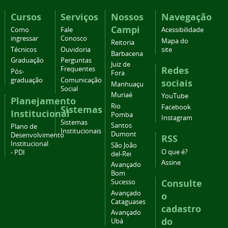
Cursos
Serviços
Nossos
Navegação
Campi
Como
Fale
Acessibilidade
ingressar
Conosco
Mapa do
Reitoria
Técnicos
Ouvidoria
site
Barbacena
Graduação
Perguntas
Juiz de
Redes
Frequentes
Pós-
Fora
graduação
Comunicação
sociais
Manhuaçu
Social
Muriaé
YouTube
Planejamento
Rio
Facebook
Sistemas
Institucional
Pomba
Instagram
Sistemas
Santos
Plano de
Institucionais
Dumont
Desenvolvimento
RSS
Institucional
São João
O que é?
- PDI
del-Rei
Assine
Avançado
Bom
Consulte
Sucesso
Avançado
o
Cataguases
cadastro
Avançado
do
Ubá