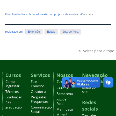
Download edital-colaborador-externo - projetos de musica.pdf
— 119 KB
registrado em:
Extensão
Editais
Juiz de Fora
Voltar para o topo
Cursos
Serviços
Nossos
Navegação
Campi
Como
Fale
Acessibilidade
ingressar
Conosco
Mapa do
Reitoria
Técnicos
Ouvidoria
site
Barbacena
Graduação
Perguntas
Juiz de
Redes
Frequentes
Pós-
Fora
graduação
Comunicação
sociais
Manhuaçu
Social
Muriaé
YouTube