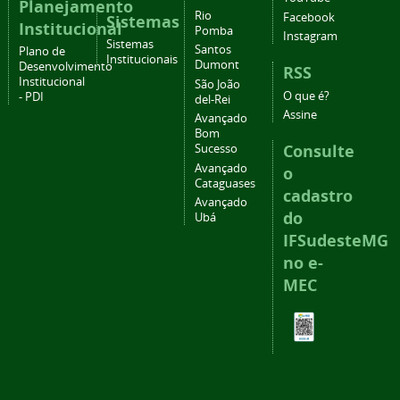
Planejamento
Rio
Facebook
Sistemas
Institucional
Pomba
Instagram
Sistemas
Santos
Plano de
Institucionais
Dumont
Desenvolvimento
RSS
Institucional
São João
O que é?
- PDI
del-Rei
Assine
Avançado
Bom
Consulte
Sucesso
Avançado
o
Cataguases
cadastro
Avançado
do
Ubá
IFSudesteMG
no e-
MEC