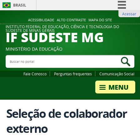
BRASIL
Acessar
Simplifique!
ACESSIBILIDADE
ALTO CONTRASTE
MAPA DO SITE
Comunica BR
INSTITUTO FEDERAL DE EDUCAÇÃO, CIÊNCIA E TECNOLOGIA DO
IF SUDESTE MG
SUDESTE DE MINAS GERAIS
Participe
Acesso à informação
MINISTÉRIO DA EDUCAÇÃO
Legislação
Buscar no portal
Bus
Canais
Fale Conosco
Perguntas frequentes
Comunicação Social
Seleção de colaborador
externo