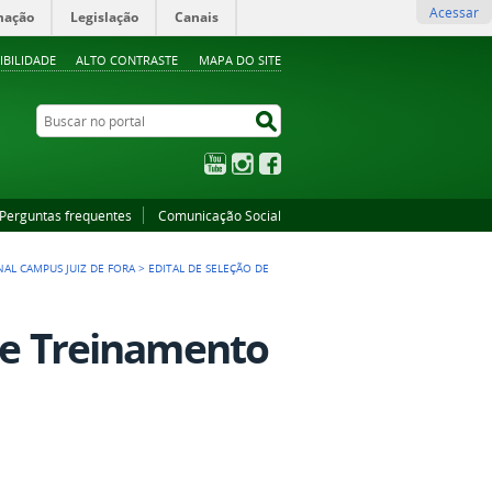
Acessar
mação
Legislação
Canais
IBILIDADE
ALTO CONTRASTE
MAPA DO SITE
Buscar no portal
Buscar no portal
YouTube
Instagram
Facebook
Perguntas frequentes
Comunicação Social
NAL CAMPUS JUIZ DE FORA
>
EDITAL DE SELEÇÃO DE
 de Treinamento