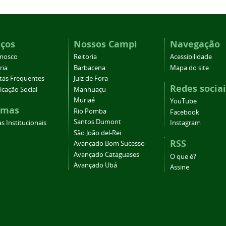
iços
Nossos Campi
Navegação
onosco
Reitoria
Acessibilidade
ria
Barbacena
Mapa do site
tas Frequentes
Juiz de Fora
Redes sociai
cação Social
Manhuaçu
Muriaé
YouTube
emas
Rio Pomba
Facebook
Santos Dumont
s Institucionais
Instagram
São João del-Rei
RSS
Avançado Bom Sucesso
Avançado Cataguases
O que é?
Avançado Ubá
Assine