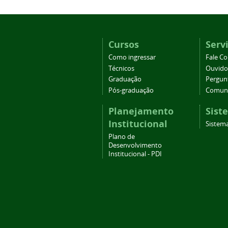
Cursos
Serv
Como ingressar
Fale C
Técnicos
Ouvido
Graduação
Pergun
Pós-graduação
Comuni
Planejamento
Sist
Institucional
Sistema
Plano de
Desenvolvimento
Institucional - PDI