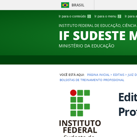
BRASIL
Ir para o conteúdo
1
Ir para o menu
2
Ir para
INSTITUTO FEDERAL DE EDUCAÇÃO, CIÊNCIA
IF SUDESTE 
MINISTÉRIO DA EDUCAÇÃO
VOCÊ ESTÁ AQUI:
PÁGINA INICIAL
>
EDITAIS
>
JUIZ 
BOLSISTAS DE TREINAMENTO PROFISSIONAL
Edi
Pro