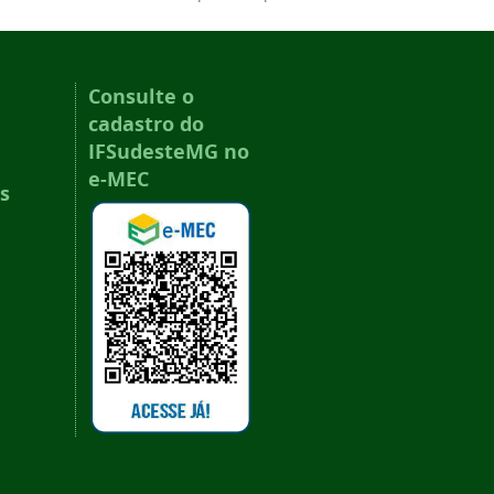
Consulte o
cadastro do
IFSudesteMG no
e-MEC
s