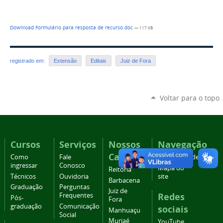
Download Formulário para resposta de recurso.doc
— 117 KB
registrado em:
Extensão
Editais
Juiz de Fora
Voltar para o topo
Cursos
Serviços
Nossos
Navegação
Campi
Como
Fale
Acessibilidade
ingressar
Conosco
Mapa do
Reitoria
Técnicos
Ouvidoria
site
Barbacena
Graduação
Perguntas
Juiz de
Redes
Frequentes
Pós-
Fora
graduação
Comunicação
sociais
Manhuaçu
Social
Muriaé
YouTube