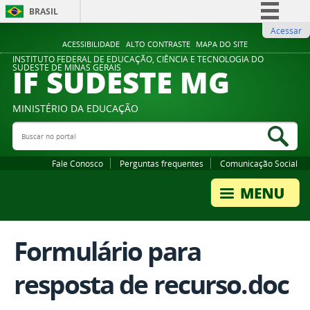
BRASIL
Acessar
Simplifique!
ACESSIBILIDADE
ALTO CONTRASTE
MAPA DO SITE
Comunica BR
INSTITUTO FEDERAL DE EDUCAÇÃO, CIÊNCIA E TECNOLOGIA DO
IF SUDESTE MG
SUDESTE DE MINAS GERAIS
Participe
Acesso à informação
MINISTÉRIO DA EDUCAÇÃO
Legislação
Buscar no portal
Bus
Canais
Fale Conosco
Perguntas frequentes
Comunicação Social
Formulário para
resposta de recurso.doc