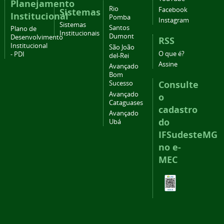
Planejamento
Rio
Facebook
Sistemas
Institucional
Pomba
Instagram
Sistemas
Santos
Plano de
Institucionais
Dumont
Desenvolvimento
RSS
Institucional
São João
O que é?
- PDI
del-Rei
Assine
Avançado
Bom
Consulte
Sucesso
Avançado
o
Cataguases
cadastro
Avançado
do
Ubá
IFSudesteMG
no e-
MEC