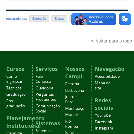
registrado em:
Extensão
Editais
Juiz de Fora
Voltar para o topo
Cursos
Serviços
Nossos
Navegação
Campi
Como
Fale
Acessibilidade
ingressar
Conosco
Mapa do
Reitoria
Técnicos
Ouvidoria
site
Barbacena
Graduação
Perguntas
Juiz de
Redes
Frequentes
Pós-
Fora
graduação
Comunicação
sociais
Manhuaçu
Social
Muriaé
YouTube
Planejamento
Rio
Facebook
Sistemas
Institucional
Pomba
Instagram
Sistemas
Santos
Plano de