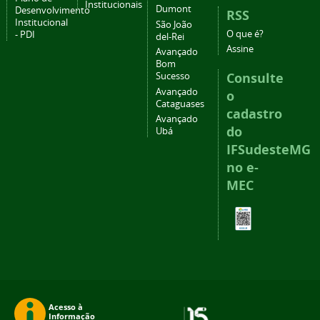
Institucionais
Dumont
Desenvolvimento
RSS
Institucional
São João
O que é?
- PDI
del-Rei
Assine
Avançado
Bom
Consulte
Sucesso
Avançado
o
Cataguases
cadastro
Avançado
do
Ubá
IFSudesteMG
no e-
MEC