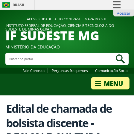
BRASIL
Acessar
Simplifique!
ACESSIBILIDADE
ALTO CONTRASTE
MAPA DO SITE
Comunica BR
INSTITUTO FEDERAL DE EDUCAÇÃO, CIÊNCIA E TECNOLOGIA DO
IF SUDESTE MG
SUDESTE DE MINAS GERAIS
Participe
Acesso à informação
MINISTÉRIO DA EDUCAÇÃO
Legislação
Buscar no portal
Bus
Canais
Fale Conosco
Perguntas frequentes
Comunicação Social
Edital de chamada de
bolsista discente -