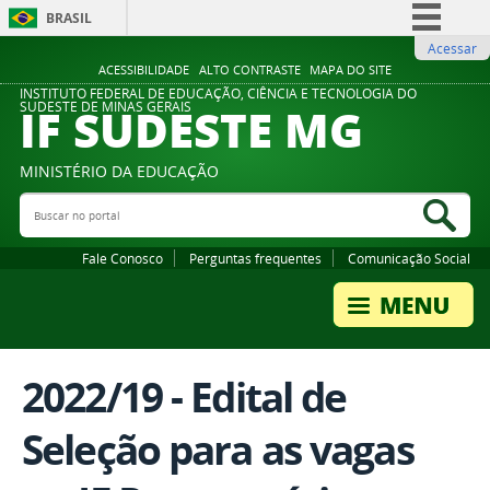
BRASIL
Acessar
Simplifique!
ACESSIBILIDADE
ALTO CONTRASTE
MAPA DO SITE
Comunica BR
INSTITUTO FEDERAL DE EDUCAÇÃO, CIÊNCIA E TECNOLOGIA DO
IF SUDESTE MG
SUDESTE DE MINAS GERAIS
Participe
Acesso à informação
MINISTÉRIO DA EDUCAÇÃO
Legislação
Buscar no portal
Bus
Canais
Fale Conosco
Perguntas frequentes
Comunicação Social
2022/19 - Edital de
Seleção para as vagas