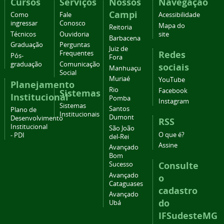
Cursos
Serviços
Nossos
Navegação
Campi
Como
Fale
Acessibilidade
ingressar
Conosco
Mapa do
Reitoria
Técnicos
Ouvidoria
site
Barbacena
Graduação
Perguntas
Juiz de
Redes
Frequentes
Pós-
Fora
graduação
Comunicação
sociais
Manhuaçu
Social
Muriaé
YouTube
Planejamento
Rio
Facebook
Sistemas
Institucional
Pomba
Instagram
Sistemas
Santos
Plano de
Institucionais
Dumont
Desenvolvimento
RSS
Institucional
São João
O que é?
- PDI
del-Rei
Assine
Avançado
Bom
Consulte
Sucesso
Avançado
o
Cataguases
cadastro
Avançado
do
Ubá
IFSudesteMG