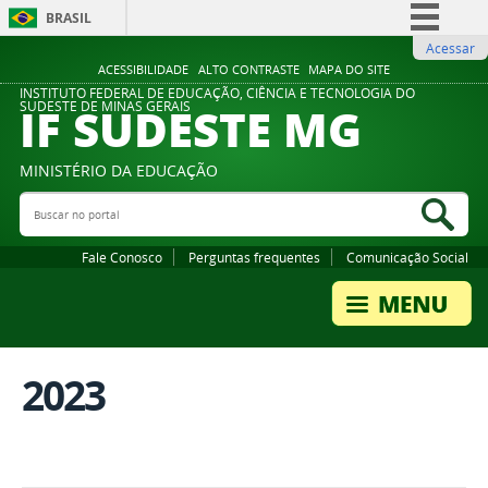
BRASIL
Acessar
Simplifique!
ACESSIBILIDADE
ALTO CONTRASTE
MAPA DO SITE
Comunica BR
INSTITUTO FEDERAL DE EDUCAÇÃO, CIÊNCIA E TECNOLOGIA DO
IF SUDESTE MG
SUDESTE DE MINAS GERAIS
Participe
Acesso à informação
MINISTÉRIO DA EDUCAÇÃO
Legislação
Buscar no portal
Bus
Canais
Fale Conosco
Perguntas frequentes
Comunicação Social
2023