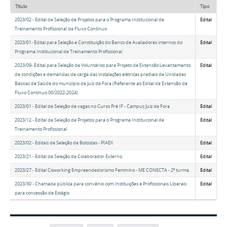
Título
Tipo
2023/02 - Edital de Seleção de Projetos para o Programa Institucional de
Edital
Treinamento Profissional de Fluxo Contínuo
2023/01- Edital para Seleção e Constituição do Banco de Avaliadores internos do
Edital
Programa Institucional de Treinamento Profissional
2023/09- Edital para Seleção de Voluntários para Projeto de Extensão:Levantamento
Edital
de condições e demandas de carga das instalações elétricas prediais de Unidades
Básicas de Saúde do município de Juiz de Fora (Referente ao Edital de Extensão de
Fluxo Contínuo 00/2022-2024)
2023/01 - Edital de Seleção de vagas no Curso Pré IF - Campus Juiz de Fora
Edital
2023/12 - Edital de Seleção de Projetos para o Programa Institucional de
Edital
Treinamento Profissional
2023/02 - Editais de Seleção de Bolsistas - PIAEX
Edital
2023/21 - Edital de Seleção de Colaborador Externo
Edital
2023/27 - Edital Coworking Empreendedorismo Feminino - ME CONECTA - 2ª turma
Edital
2023/30 - Chamada pública para convênio com Instituições e Profissionais Liberais
Edital
para concessão de Estágio