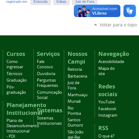
registrado em:
Extensão
Editais
Juiz de Fora
Voltar para o topo
Cursos
Serviços
Nossos
Navegação
Campi
Como
Fale
Acessibilidade
ingressar
Conosco
Mapa do
Reitoria
Técnicos
Ouvidoria
site
Barbacena
Graduação
Perguntas
Juiz de
Redes
Frequentes
Pós-
Fora
graduação
Comunicação
sociais
Manhuaçu
Social
Muriaé
YouTube
Planejamento
Rio
Facebook
Sistemas
Institucional
Pomba
Instagram
Sistemas
Santos
Plano de
Institucionais
Dumont
Desenvolvimento
RSS
Institucional
São João
O que é?
- PDI
del-Rei