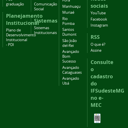
Fora
graduação
Comunicação
sociais
Manhuaçu
Social
Muriaé
YouTube
Planejamento
Rio
Facebook
Sistemas
Institucional
Pomba
Instagram
Sistemas
Santos
Plano de
Institucionais
Dumont
Desenvolvimento
RSS
Institucional
São João
O que é?
- PDI
del-Rei
Assine
Avançado
Bom
Consulte
Sucesso
Avançado
o
Cataguases
cadastro
Avançado
do
Ubá
IFSudesteMG
no e-
MEC