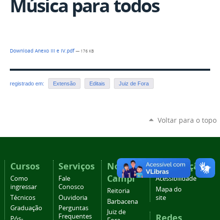
Música para todos
Download Anexo III e IV.pdf
— 176 KB
registrado em:
Extensão
Editais
Juiz de Fora
Voltar para o topo
Cursos
Serviços
Nossos
Navegação
Campi
Como
Fale
Acessibilidade
ingressar
Conosco
Mapa do
Reitoria
Técnicos
Ouvidoria
site
Barbacena
Graduação
Perguntas
Juiz de
Redes
Frequentes
Pós-