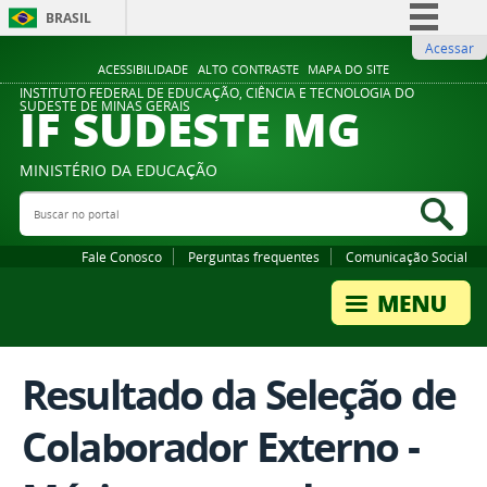
BRASIL
Acessar
Simplifique!
ACESSIBILIDADE
ALTO CONTRASTE
MAPA DO SITE
Comunica BR
INSTITUTO FEDERAL DE EDUCAÇÃO, CIÊNCIA E TECNOLOGIA DO
IF SUDESTE MG
SUDESTE DE MINAS GERAIS
Participe
Acesso à informação
MINISTÉRIO DA EDUCAÇÃO
Legislação
Buscar no portal
Bus
Canais
Fale Conosco
Perguntas frequentes
Comunicação Social
Resultado da Seleção de
Colaborador Externo -