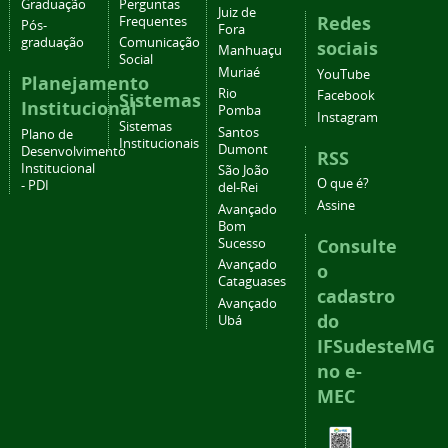
Graduação
Perguntas
Juiz de
Redes
Frequentes
Pós-
Fora
graduação
Comunicação
sociais
Manhuaçu
Social
Muriaé
YouTube
Planejamento
Rio
Facebook
Sistemas
Institucional
Pomba
Instagram
Sistemas
Santos
Plano de
Institucionais
Dumont
Desenvolvimento
RSS
Institucional
São João
O que é?
- PDI
del-Rei
Assine
Avançado
Bom
Consulte
Sucesso
Avançado
o
Cataguases
cadastro
Avançado
do
Ubá
IFSudesteMG
no e-
MEC