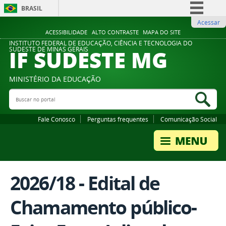
BRASIL
Acessar
Simplifique!
ACESSIBILIDADE
ALTO CONTRASTE
MAPA DO SITE
Comunica BR
INSTITUTO FEDERAL DE EDUCAÇÃO, CIÊNCIA E TECNOLOGIA DO
IF SUDESTE MG
SUDESTE DE MINAS GERAIS
Participe
Acesso à informação
MINISTÉRIO DA EDUCAÇÃO
Legislação
Buscar no portal
Bus
Canais
Fale Conosco
Perguntas frequentes
Comunicação Social
2026/18 - Edital de
Chamamento público-