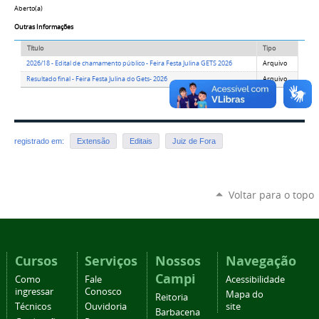
Aberto(a)
Outras Informações
Título
Tipo
2026/18 - Edital de chamamento público - Feira Festa Julina GETS 2026
Arquivo
Resultado final - Feira Festa Julina do Gets- 2026
Arquivo
registrado em:
Extensão
Editais
Juiz de Fora
Voltar para o topo
Cursos
Serviços
Nossos
Navegação
Campi
Como
Fale
Acessibilidade
ingressar
Conosco
Mapa do
Reitoria
Técnicos
Ouvidoria
site
Barbacena