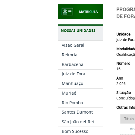
PROGRA
DE FOR
NOSSAS UNIDADES
Unidade
Juiz de For
Visão Geral
Modalidad
Qualificaç
Reitoria
Número
Barbacena
16
Juiz de Fora
Ano
Manhuaçu
2.026
Muriaé
Situação
Concluído(
Rio Pomba
Outras In
Santos Dumont
Título
São João del-Rei
An
Bom Sucesso