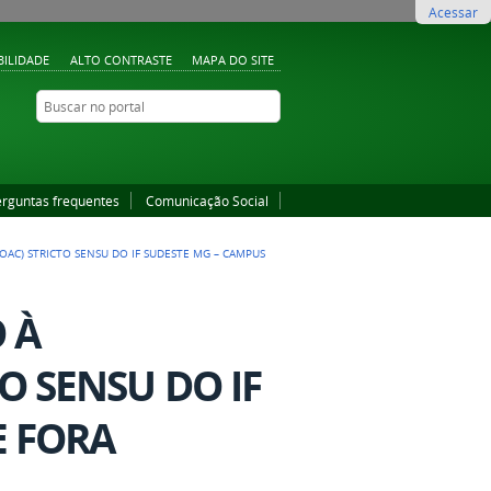
Acessar
BILIDADE
ALTO CONTRASTE
MAPA DO SITE
Buscar no portal
Buscar no portal
YouTube
Instagram
Facebook
erguntas frequentes
Comunicação Social
OAC) STRICTO SENSU DO IF SUDESTE MG – CAMPUS
 À
O SENSU DO IF
E FORA