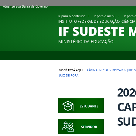
Atualize sua Barra de Governo
Ir para o conteúdo
1
Ir para o menu
2
Ir para
INSTITUTO FEDERAL DE EDUCAÇÃO, CIÊNCIA
IF SUDESTE 
MINISTÉRIO DA EDUCAÇÃO
VOCÊ ESTÁ AQUI:
PÁGINA INICIAL
>
EDITAIS
>
JUIZ 
JUIZ DE FORA
202
CAP
SUD