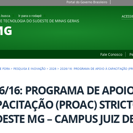
Portal do Governo Brasileiro
 a busca
3
Ir para o rodapé
4
ACESSI
 E TECNOLOGIA DO SUDESTE DE MINAS GERAIS
MG
Fale Conosco
P
DE FORA
>
PESQUISA E INOVAÇÃO
>
2026
>
2026/16: PROGRAMA DE APOIO À CAPACITAÇÃO (PR
6/16: PROGRAMA DE APOIO
ACITAÇÃO (PROAC) STRICT
ESTE MG – CAMPUS JUIZ D