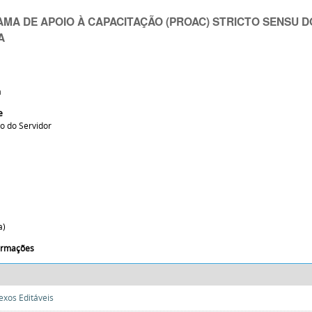
MA DE APOIO À CAPACITAÇÃO (PROAC) STRICTO SENSU DO
A
a
e
ão do Servidor
a)
formações
exos Editáveis