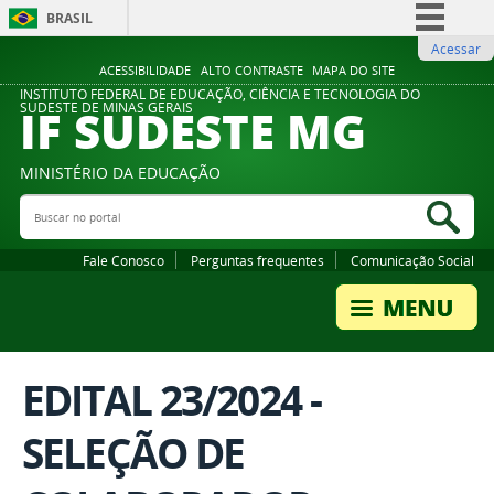
BRASIL
Acessar
Simplifique!
ACESSIBILIDADE
ALTO CONTRASTE
MAPA DO SITE
Comunica BR
INSTITUTO FEDERAL DE EDUCAÇÃO, CIÊNCIA E TECNOLOGIA DO
IF SUDESTE MG
SUDESTE DE MINAS GERAIS
Participe
Acesso à informação
MINISTÉRIO DA EDUCAÇÃO
Legislação
Buscar no portal
Bus
Canais
Fale Conosco
Perguntas frequentes
Comunicação Social
EDITAL 23/2024 -
SELEÇÃO DE