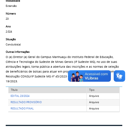
Modalidade
Extensão
Número
23
Ano
2.024
Situação
Concluído(a)
Outras Informações
O (a) Diretor (a) Geral do Campus Manhuaçu do Instituto Federal de Educação,
Ciência e Tecnologia do Sudeste de Minas Gerais (IF Sudeste MG), no uso de suas
atribuições legais, torna pública a abertura das inscrições e as normas de seleção
de beneficiários de bolsas para atuar em projetos de extensão, de acordo com a
Resolução CONSU/IF Sudeste MG nº 45/2023 e com a Portaria SETEC/MEC nº
19/2023.
Título
Tipo
EDITAL 23/2024
Arquivo
RESULTADO PROVISÓRIO
Arquivo
RESULTADO FINAL
Arquivo