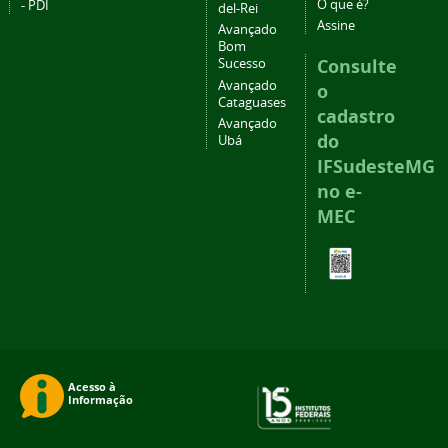
O que é?
- PDI
del-Rei
Assine
Avançado
Bom
Consulte
Sucesso
Avançado
o
Cataguases
cadastro
Avançado
do
Ubá
IFSudesteMG
no e-
MEC