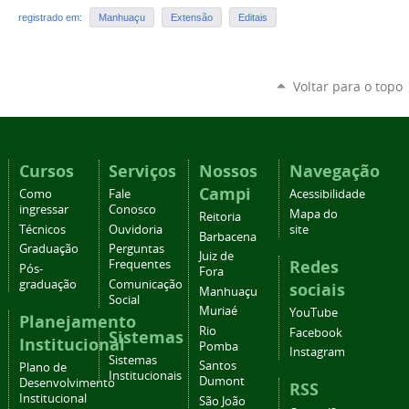
registrado em:
Manhuaçu
Extensão
Editais
Voltar para o topo
Cursos
Serviços
Nossos
Navegação
Campi
Como
Fale
Acessibilidade
ingressar
Conosco
Mapa do
Reitoria
Técnicos
Ouvidoria
site
Barbacena
Graduação
Perguntas
Juiz de
Redes
Frequentes
Pós-
Fora
graduação
Comunicação
sociais
Manhuaçu
Social
Muriaé
YouTube
Planejamento
Rio
Facebook
Sistemas
Institucional
Pomba
Instagram
Sistemas
Santos
Plano de
Institucionais
Dumont
Desenvolvimento
RSS
Institucional
São João