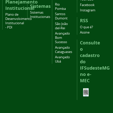
Planejamento
Rio
Facebook
Sistemas
Institucional
Pomba
Instagram
Sistemas
Santos
Plano de
Institucionais
Dumont
Desenvolvimento
RSS
Institucional
São João
O que é?
- PDI
del-Rei
Assine
Avançado
Bom
Consulte
Sucesso
Avançado
o
Cataguases
cadastro
Avançado
do
Ubá
IFSudesteMG
no e-
MEC