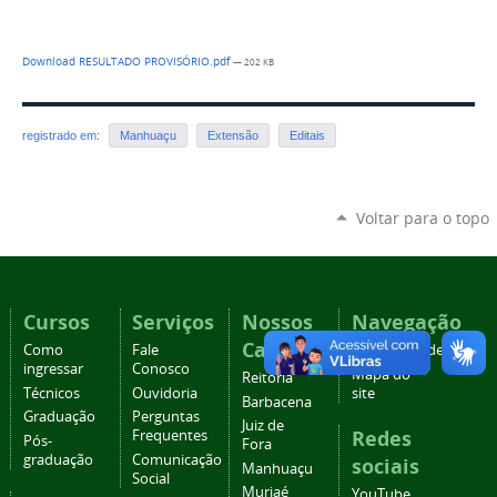
Download RESULTADO PROVISÓRIO.pdf
— 202 KB
registrado em:
Manhuaçu
Extensão
Editais
Voltar para o topo
Cursos
Serviços
Nossos
Navegação
Campi
Como
Fale
Acessibilidade
ingressar
Conosco
Mapa do
Reitoria
Técnicos
Ouvidoria
site
Barbacena
Graduação
Perguntas
Juiz de
Redes
Frequentes
Pós-
Fora
graduação
Comunicação
sociais
Manhuaçu
Social
Muriaé
YouTube