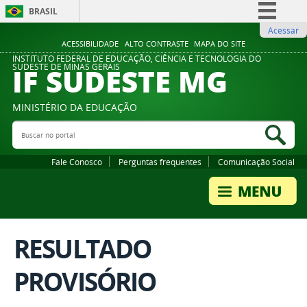
BRASIL
Acessar
Simplifique!
ACESSIBILIDADE
ALTO CONTRASTE
MAPA DO SITE
Comunica BR
INSTITUTO FEDERAL DE EDUCAÇÃO, CIÊNCIA E TECNOLOGIA DO
IF SUDESTE MG
SUDESTE DE MINAS GERAIS
Participe
Acesso à informação
MINISTÉRIO DA EDUCAÇÃO
Legislação
Buscar no portal
Bus
Canais
Fale Conosco
Perguntas frequentes
Comunicação Social
RESULTADO
PROVISÓRIO