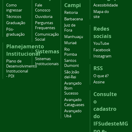
Campi
Como
Fale
Acessibilidade
ingressar
Conosco
Mapa do
Reitoria
Técnicos
Ouvidoria
site
Barbacena
Graduação
Perguntas
Juiz de
Redes
Frequentes
Pós-
Fora
graduação
Comunicação
sociais
Manhuaçu
Social
Muriaé
YouTube
Planejamento
Rio
Facebook
Sistemas
Institucional
Pomba
Instagram
Sistemas
Santos
Plano de
Institucionais
Dumont
Desenvolvimento
RSS
Institucional
São João
O que é?
- PDI
del-Rei
Assine
Avançado
Bom
Consulte
Sucesso
Avançado
o
Cataguases
cadastro
Avançado
do
Ubá
IFSudesteMG
no e-