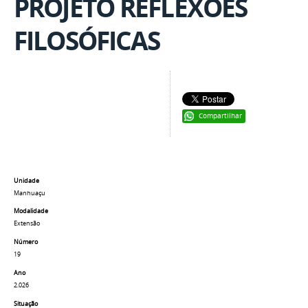
PROJETO REFLEXÕES
FILOSÓFICAS
Compartilhar
Unidade
Manhuaçu
Modalidade
Extensão
Número
19
Ano
2.026
Situação