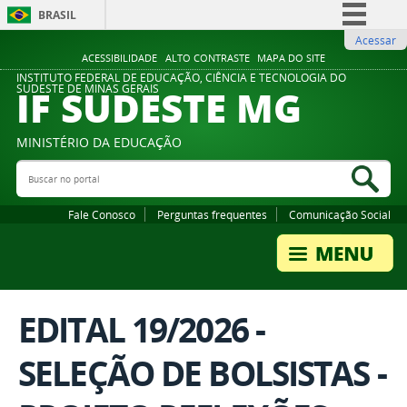
BRASIL
Acessar
Simplifique!
ACESSIBILIDADE
ALTO CONTRASTE
MAPA DO SITE
Comunica BR
INSTITUTO FEDERAL DE EDUCAÇÃO, CIÊNCIA E TECNOLOGIA DO
IF SUDESTE MG
SUDESTE DE MINAS GERAIS
Participe
Acesso à informação
MINISTÉRIO DA EDUCAÇÃO
Legislação
Buscar no portal
Bus
Canais
Fale Conosco
Perguntas frequentes
Comunicação Social
EDITAL 19/2026 -
SELEÇÃO DE BOLSISTAS -