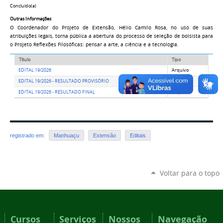
Concluído(a)
Outras Informações
O Coordenador do Projeto de Extensão, Hélio Camilo Rosa, no uso de suas
atribuições legais, torna pública a abertura do processo de seleção de bolsista para
o Projeto Reflexões Filosóficas: pensar a arte, a ciência e a tecnologia.
Título
Tipo
EDITAL 19/2026
Arquivo
EDITAL 19/2026 - RESULTADO PROVISÓRIO
Arquivo
EDITAL 19/2026 - RESULTADO FINAL
Arquivo
registrado em:
Manhuaçu
Extensão
Editais
Voltar para o topo
Cursos
Serviços
Nossos
Navegação