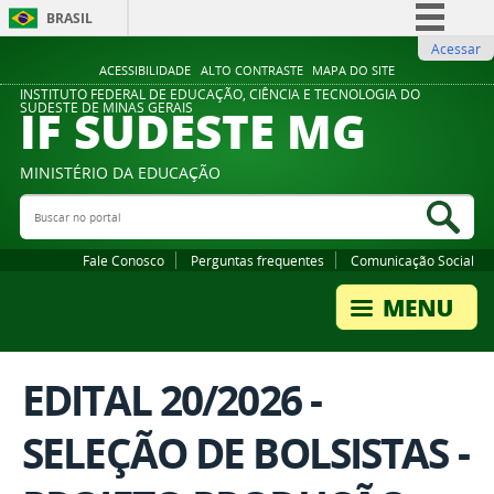
BRASIL
Acessar
Simplifique!
ACESSIBILIDADE
ALTO CONTRASTE
MAPA DO SITE
Comunica BR
INSTITUTO FEDERAL DE EDUCAÇÃO, CIÊNCIA E TECNOLOGIA DO
IF SUDESTE MG
SUDESTE DE MINAS GERAIS
Participe
Acesso à informação
MINISTÉRIO DA EDUCAÇÃO
Legislação
Buscar no portal
Bus
Canais
Fale Conosco
Perguntas frequentes
Comunicação Social
EDITAL 20/2026 -
SELEÇÃO DE BOLSISTAS -