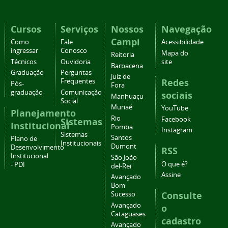
Cursos
Serviços
Nossos
Navegação
Campi
Como
Fale
Acessibilidade
ingressar
Conosco
Mapa do
Reitoria
Técnicos
Ouvidoria
site
Barbacena
Graduação
Perguntas
Juiz de
Redes
Frequentes
Pós-
Fora
graduação
Comunicação
sociais
Manhuaçu
Social
Muriaé
YouTube
Planejamento
Rio
Facebook
Sistemas
Institucional
Pomba
Instagram
Sistemas
Santos
Plano de
Institucionais
Dumont
Desenvolvimento
RSS
Institucional
São João
O que é?
- PDI
del-Rei
Assine
Avançado
Bom
Consulte
Sucesso
Avançado
o
Cataguases
cadastro
Avançado