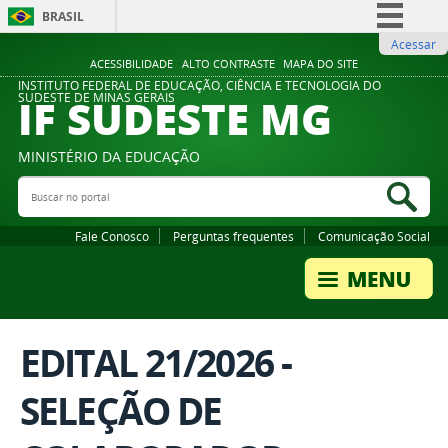
BRASIL
Acessar
Simplifique!
ACESSIBILIDADE
ALTO CONTRASTE
MAPA DO SITE
Comunica BR
INSTITUTO FEDERAL DE EDUCAÇÃO, CIÊNCIA E TECNOLOGIA DO
IF SUDESTE MG
SUDESTE DE MINAS GERAIS
Participe
Acesso à informação
MINISTÉRIO DA EDUCAÇÃO
Legislação
Buscar no portal
Bus
Canais
Fale Conosco
Perguntas frequentes
Comunicação Social
EDITAL 21/2026 -
SELEÇÃO DE