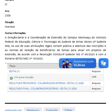
Número
21
Ano
2.026
Situação
Aberto(a)
Outras Informações
A Direção-Geral e a Coordenação de Extensão do Campus Manhuaçu do Instituto
Federal de Educação, Ciência e Tecnologia do Sudeste de Minas Gerais (IF Sudeste
MG), no uso de suas atribuições legais, tornam pública a abertura das inscrições e
as normas de seleção de beneficiários de bolsas para atuar em projetos de
extensão, de acordo com a Resolução CONSU/IF Sudeste MG nº 45/2023 e com a
Portaria SETEC/MEC nº 19/2023.
Título
Tipo
EDITAL 21
Arquivo
Link
Link para inscrição
RESULTADO PROVISÓRIO - COLABORADOR EXTERNO - EDITAL 21-2026
Arquivo
RESULTADO FINAL - COLABORADOR EXTERNO - EDITAL 21-2026
Arquivo
registrado em:
Manhuaçu
Extensão
Editais