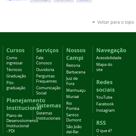
Voltar para o topo
Cursos
Serviços
Nossos
Navegação
Campi
Como
Fale
Acessibilidade
ingressar
Conosco
Mapa do
Reitoria
Técnicos
Ouvidoria
site
Barbacena
Graduação
Perguntas
Juiz de
Redes
Frequentes
Pós-
Fora
graduação
Comunicação
sociais
Manhuaçu
Social
Muriaé
YouTube
Planejamento
Rio
Facebook
Sistemas
Institucional
Pomba
Instagram
Sistemas
Santos
Plano de
Institucionais
Dumont
Desenvolvimento
RSS
Institucional
São João
O que é?
- PDI
del-Rei