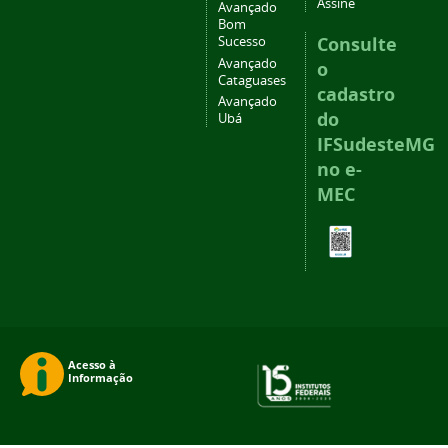
Assine
Avançado
Bom
Consulte
Sucesso
Avançado
o
Cataguases
cadastro
Avançado
do
Ubá
IFSudesteMG
no e-
MEC