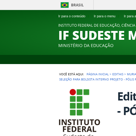
BRASIL
Ir para o conteúdo
1
Ir para o menu
2
Ir para
INSTITUTO FEDERAL DE EDUCAÇÃO, CIÊNCIA
IF SUDESTE 
MINISTÉRIO DA EDUCAÇÃO
VOCÊ ESTÁ AQUI:
PÁGINA INICIAL
>
EDITAIS
>
MURI
SELEÇÃO PARA BOLSISTA INTERNO PROJETO - PÓLIS 
Edi
- P