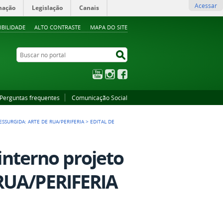
Acessar
mação
Legislação
Canais
IBILIDADE
ALTO CONTRASTE
MAPA DO SITE
Buscar no portal
Buscar no portal
YouTube
Instagram
Facebook
Perguntas frequentes
Comunicação Social
ESSURGIDA: ARTE DE RUA/PERIFERIA
>
EDITAL DE
 interno projeto
RUA/PERIFERIA