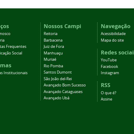
iços
Nossos Campi
Navegação
onosco
Reitoria
Acessibilidade
ria
Barbacena
Mapa do site
tas Frequentes
Juiz de Fora
Redes sociai
cação Social
Manhuaçu
Muriaé
YouTube
emas
Rio Pomba
Facebook
Santos Dumont
s Institucionais
Instagram
São João del-Rei
RSS
Avançado Bom Sucesso
Avançado Cataguases
O que é?
Avançado Ubá
Assine