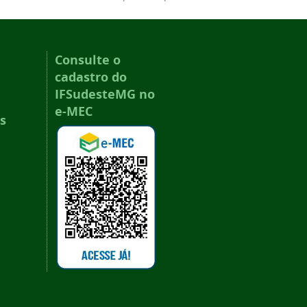
Consulte o
cadastro do
IFSudesteMG no
e-MEC
s