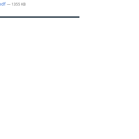
.pdf
— 1355 KB