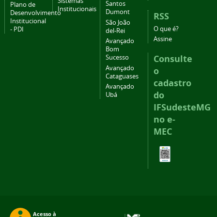
Sistemas
Santos
Plano de
Institucionais
Dumont
Desenvolvimento
RSS
Institucional
São João
O que é?
- PDI
del-Rei
Assine
Avançado
Bom
Consulte
Sucesso
Avançado
o
Cataguases
cadastro
Avançado
do
Ubá
IFSudesteMG
no e-
MEC