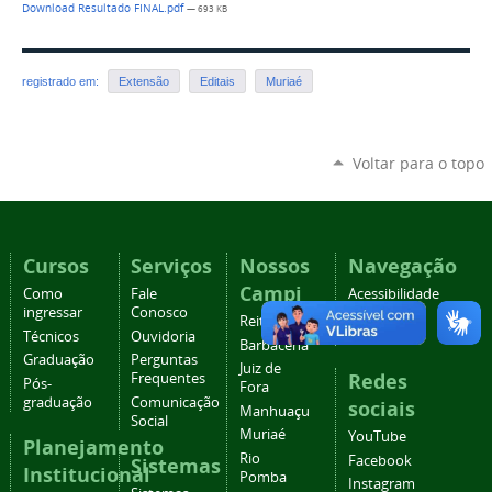
Download Resultado FINAL.pdf
— 693 KB
registrado em:
Extensão
Editais
Muriaé
Voltar para o topo
Cursos
Serviços
Nossos
Navegação
Campi
Como
Fale
Acessibilidade
ingressar
Conosco
Mapa do
Reitoria
Técnicos
Ouvidoria
site
Barbacena
Graduação
Perguntas
Juiz de
Redes
Frequentes
Pós-
Fora
graduação
Comunicação
sociais
Manhuaçu
Social
Muriaé
YouTube
Planejamento
Rio
Facebook
Sistemas
Institucional
Pomba
Instagram