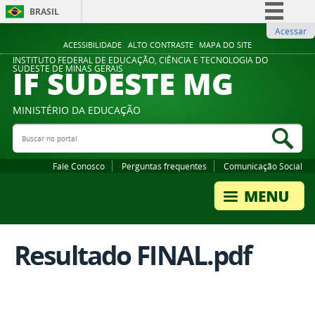
BRASIL
Acessar
Simplifique!
ACESSIBILIDADE
ALTO CONTRASTE
MAPA DO SITE
Comunica BR
INSTITUTO FEDERAL DE EDUCAÇÃO, CIÊNCIA E TECNOLOGIA DO
IF SUDESTE MG
SUDESTE DE MINAS GERAIS
Participe
Acesso à informação
MINISTÉRIO DA EDUCAÇÃO
Legislação
Buscar no portal
Bus
Canais
Fale Conosco
Perguntas frequentes
Comunicação Social
Resultado FINAL.pdf