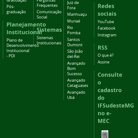
Graduação
Perguntas
Juiz de
Redes
Frequentes
Pós-
Fora
graduação
Comunicação
sociais
Manhuaçu
Social
Muriaé
YouTube
Planejamento
Rio
Facebook
Sistemas
Institucional
Pomba
Instagram
Sistemas
Santos
Plano de
Institucionais
Dumont
Desenvolvimento
RSS
Institucional
São João
O que é?
- PDI
del-Rei
Assine
Avançado
Bom
Consulte
Sucesso
Avançado
o
Cataguases
cadastro
Avançado
do
Ubá
IFSudesteMG
no e-
MEC