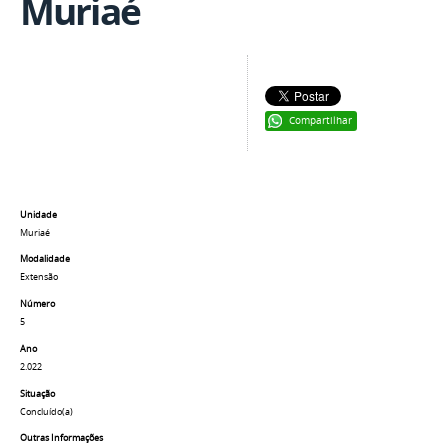
Muriaé
Compartilhar
Unidade
Muriaé
Modalidade
Extensão
Número
5
Ano
2.022
Situação
Concluído(a)
Outras Informações