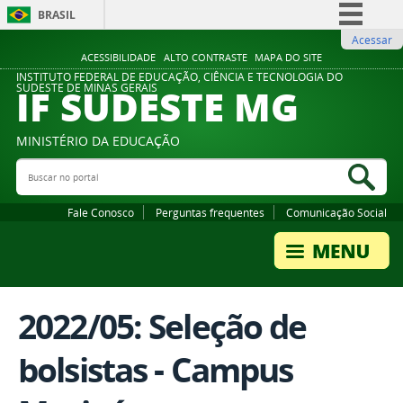
BRASIL
Acessar
Simplifique!
ACESSIBILIDADE
ALTO CONTRASTE
MAPA DO SITE
Comunica BR
INSTITUTO FEDERAL DE EDUCAÇÃO, CIÊNCIA E TECNOLOGIA DO
IF SUDESTE MG
SUDESTE DE MINAS GERAIS
Participe
Acesso à informação
MINISTÉRIO DA EDUCAÇÃO
Legislação
Buscar no portal
Bus
Canais
Fale Conosco
Perguntas frequentes
Comunicação Social
2022/05: Seleção de
bolsistas - Campus