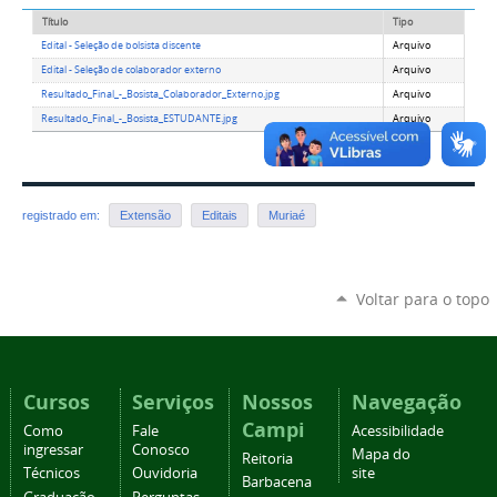
Título
Tipo
Edital - Seleção de bolsista discente
Arquivo
Edital - Seleção de colaborador externo
Arquivo
Resultado_Final_-_Bosista_Colaborador_Externo.jpg
Arquivo
Resultado_Final_-_Bosista_ESTUDANTE.jpg
Arquivo
registrado em:
Extensão
Editais
Muriaé
Voltar para o topo
Cursos
Serviços
Nossos
Navegação
Campi
Como
Fale
Acessibilidade
ingressar
Conosco
Mapa do
Reitoria
Técnicos
Ouvidoria
site
Barbacena